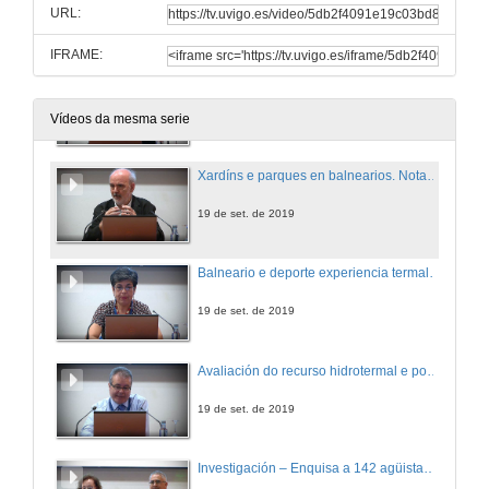
URL:
19 de set. de 2019
IFRAME:
Situación actual do mercado dos cosméticos termais a nivel europeo
19 de set. de 2019
Vídeos da mesma serie
Xardíns e parques en balnearios. Notas para a interpretación da paisaxe terapéutica
19 de set. de 2019
Balneario e deporte experiencia termal co deportista de remo
19 de set. de 2019
Avaliación do recurso hidrotermal e potencial explotación na zona de As Burgas, Ourense (Galicia, Spain)
19 de set. de 2019
Investigación – Enquisa a 142 agüistas que realizaron unha cura termal nos Balnearios de Baños de Molgas (Ourense) e Augas Santas (Lugo) – Galicia – España