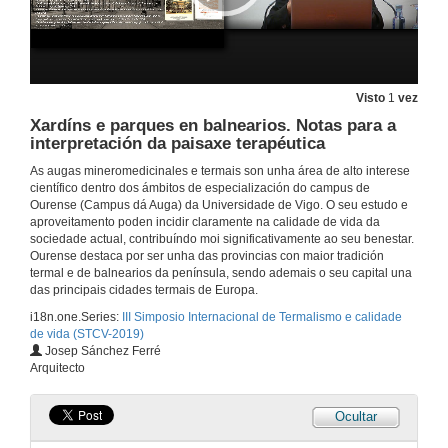
19 de set. de 2019
O termalismo, base do desenvolvemento e mellora da calidade de vida en Federación (Entre Ríos)
Visto
1
vez
19 de set. de 2019
Xardíns e parques en balnearios. Notas para a
interpretación da paisaxe terapéutica
Promoción da Saúde nos Centros Termais. O noso modelo de Escola de Saúde e Benestar
As augas mineromedicinales e termais son unha área de alto interese
científico dentro dos ámbitos de especialización do campus de
19 de set. de 2019
Ourense (Campus dá Auga) da Universidade de Vigo. O seu estudo e
aproveitamento poden incidir claramente na calidade de vida da
sociedade actual, contribuíndo moi significativamente ao seu benestar.
O paciente oncolóxico no Centro Termal. A persoa, e non só a enfermidade, como centro do proceso de coidados
Ourense destaca por ser unha das provincias con maior tradición
termal e de balnearios da península, sendo ademais o seu capital una
19 de set. de 2019
das principais cidades termais de Europa.
i18n.one.Series:
III Simposio Internacional de Termalismo e calidade
de vida (STCV-2019)
Augas mineromedicinales e minerais naturais en bebida. Revisión dos seus efectos fisiolóxicos e terapéuticos
Josep Sánchez Ferré
Arquitecto
19 de set. de 2019
Ocultar
Benestar e Saúde
Preguntas, discusión e conclusións dá sesión