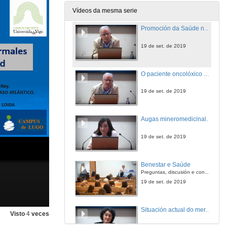
19 de set. de 2019
Vídeos da mesma serie
Promoción da Saúde nos Centros Termais. O noso modelo de Escola de Saúde e Benestar
19 de set. de 2019
O paciente oncolóxico no Centro Termal. A persoa, e non só a enfermidade, como centro do proceso de coidados
19 de set. de 2019
Augas mineromedicinales e minerais naturais en bebida. Revisión dos seus efectos fisiolóxicos e terapéuticos
19 de set. de 2019
Benestar e Saúde
Preguntas, discusión e conclusións dá sesión
19 de set. de 2019
Situación actual do mercado dos cosméticos termais a nivel europeo
Visto
4
veces