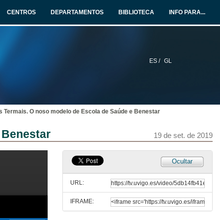
19 de set. de 2019
CENTROS
DEPARTAMENTOS
BIBLIOTECA
INFO PARA...
Aplicación da auga mineromedicinal de As Burgas como tratamento na dermatite atópica e a psoriase
19 de set. de 2019
ES /
GL
Aplicación terapéutica das augas mineromedicinales de As Burgas na dor lumbar crónica
19 de set. de 2019
 Termais. O noso modelo de Escola de Saúde e Benestar
Impacto da fibromialxia tras unha intervención con auga mineira medicinal
 Benestar
19 de set. de 2019
19 de set. de 2019
Balneoterapia como técnica de intervención en deshabituación tabáquica
Ocultar
19 de set. de 2019
URL:
IFRAME:
O termalismo, base do desenvolvemento e mellora da calidade de vida en Federación (Entre Ríos)