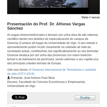
Visto
4
veces
Presentación do Prof. Dr. Alfonso Vargas
Sánchez
As augas mineromedicinales e termais son unha área de alto interese
Apertura do Simposio Internacional de Termalismo e calidade de vida (STCV-2019)
científico dentro dos ámbitos de especialización do campus de
Ourense (Campus dá Auga) da Universidade de Vigo. O seu estudo e
18 de set. de 2019
aproveitamento poden incidir claramente na calidade de vida da
sociedade actual, contribuíndo moi significativamente ao seu benestar.
Ourense destaca por ser unha das provincias con maior tradición
A innovación nas instalacións balnearias: creatividade, deseño e novos materiais
termal e de balnearios da península, sendo ademais o seu capital una
das principais cidades termais de Europa.
18 de set. de 2019
i18n.one.Series:
III Simposio Internacional de Termalismo e calidade
de vida (STCV-2019)
Presenta: José Antonio Fraiz Brea
190918_TERMALISMO_SP01_conf_salvadorramosrey_con_cut3
Decano, Facultade de Ciencias Económicas e Empresariais,
Universidade de Vigo
18 de set. de 2019
Ocultar
Xacemento xeotérmico da cidade de Ourense: caracterización e aproveitamento