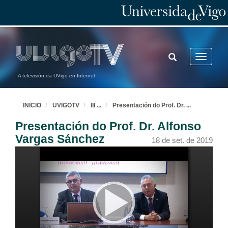
TOGGLE
Toggle
SEARCH
navigatio
A televisión da UVigo en Internet
INICIO
UVIGOTV
III
...
Presentación do Prof. Dr.
...
Presentación do Prof. Dr. Alfonso
Vargas Sánchez
18 de set. de 2019