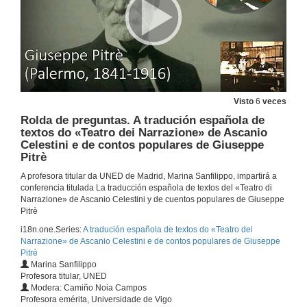
Visto
6
veces
Rolda de preguntas. A tradución española de
textos do «Teatro dei Narrazione» de Ascanio
Celestini e de contos populares de Giuseppe
Pitrè
A profesora titular da UNED de Madrid, Marina Sanfilippo, impartirá a
conferencia titulada La traducción española de textos del «Teatro di
Narrazione» de Ascanio Celestini y de cuentos populares de Giuseppe
Pitrè
i18n.one.Series:
A tradución española de textos do «Teatro dei
Narrazione» de Ascanio Celestini e de contos populares de Giuseppe
Pitrè
Marina Sanfilippo
Profesora titular, UNED
Modera: Camiño Noia Campos
Profesora emérita, Universidade de Vigo