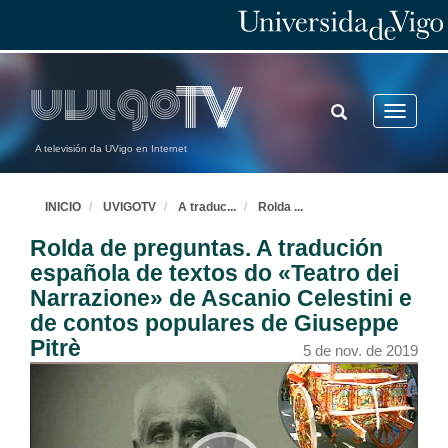
TOGGLE
Toggle
SEARCH
navigatio
A televisión da UVigo en Internet
INICIO
UVIGOTV
A traduc
...
Rolda
...
Rolda de preguntas. A tradución
española de textos do «Teatro dei
Narrazione» de Ascanio Celestini e
de contos populares de Giuseppe
Pitrè
5 de nov. de 2019