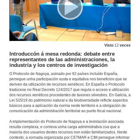
Visto
12
veces
Introduccón á mesa redonda: debate entre
representantes de las administraciones, la
industria y los centros de investigación
O Protocolo de Nagoya, asinado por 92 países incluído España,
persegue unha participación xusta e equitativa nos beneficios que se
deriven da utilización de recursos xenéticos. En España o Protocolo
tradúcese no Real Decreto 124/2017 que regula o acceso e utilización
dos recursos xenéticos procedentes de taxones silvestres. En Galicia, a
Lei 5/2019 do patrimonio natural e da biodiversidade reflicte aspectos
básicos para a aplicación da norma neste territorio e a obrigación de
Intervención de Paloma Rueda, Directora de CETMAR
comunicación da administración territorial ao punto focal nacional.
Benvida e presentación da xornada
14 de feb. de 2020
A implementación do Protocolo de Nagoya e a lexislación asociada
resulta complexa, e conleva unha carga administrativa coa que a
maioría dos usuarios destes recursos non están familiarizados. Neste
Intervención de Belén Martín, Responsable de la participación de la ECIMAT-UVigo en la Red Europea de Estaciones de Biología Marina (EMBRC-ERIC)
contexto, a xornada organizada por CETMAR e CIM persegue informar
Benvida e presentación da xornada