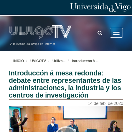
TOGGLE
Toggle
SEARCH
navigatio
A televisión da UVigo en Internet
INICIO
UVIGOTV
Utiliza
...
Introduccón á
...
Introduccón á mesa redonda:
debate entre representantes de las
administraciones, la industria y los
centros de investigación
14 de feb. de 2020