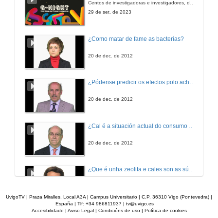
Centos de investigadoras e investigadores, decenas de actividades e sete cidades
14 de feb. de 2020
29 de set. de 2023
¿Como matar de fame as bacterias?
20 de dec. de 2012
¿Pódense predicir os efectos polo achegamento á Terra dos asteroides?
20 de dec. de 2012
¿Cal é a situación actual do consumo cinematográfico?
20 de dec. de 2012
¿Que é unha zeolita e cales son as súas aplicacións?
20 de dec. de 2012
UvigoTV | Praza Miralles. Local A3A | Campus Universitario | C.P. 36310 Vigo (Pontevedra) |
España | Tlf: +34 986811937 |
tv@uvigo.es
Accesibilidade
|
Aviso Legal
|
Condicións de uso
|
Política de cookies
¿Que é un páncreas artificial?