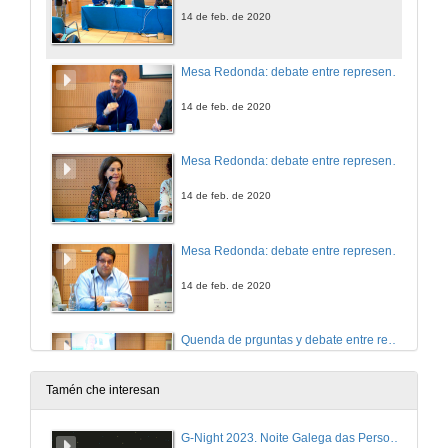
14 de feb. de 2020
Mesa Redonda: debate entre representantes das administracións, a industria e os centros de investigación. Representante do eido científico
14 de feb. de 2020
Mesa Redonda: debate entre representantes das administracións, a industria e os centros de investigación. Representante da administración
14 de feb. de 2020
Mesa Redonda: debate entre representantes das administracións, a industria e os centros de investigación. Representante do ámbito empresarial
14 de feb. de 2020
Quenda de prguntas y debate entre representantes de las administraciones, la industria y los centros de investigación
14 de feb. de 2020
Tamén che interesan
Conclusións e peche
G-Night 2023. Noite Galega das Persoas Investigadoras. Conciencias creativas