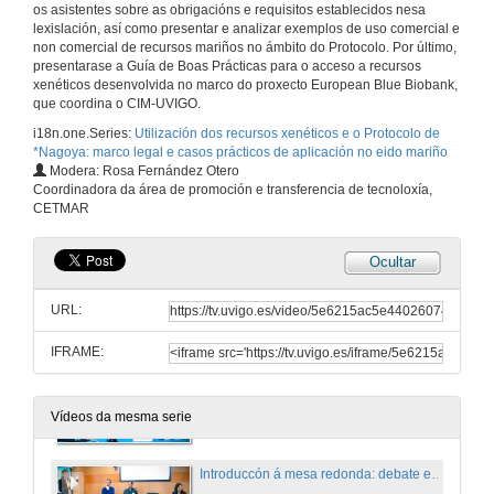
os asistentes sobre as obrigacións e requisitos establecidos nesa
14 de feb. de 2020
lexislación, así como presentar e analizar exemplos de uso comercial e
non comercial de recursos mariños no ámbito do Protocolo. Por último,
presentarase a Guía de Boas Prácticas para o acceso a recursos
O protocolo de Nagoya no contexto da protección da biodiversidade global
xenéticos desenvolvida no marco do proxecto European Blue Biobank,
que coordina o CIM-UVIGO.
14 de feb. de 2020
i18n.one.Series:
Utilización dos recursos xenéticos e o Protocolo de
*Nagoya: marco legal e casos prácticos de aplicación no eido mariño
Modera: Rosa Fernández Otero
Turno de preguntas. O protocolo de Nagoya no contexto da protección da biodiversidade global
Coordinadora da área de promoción e transferencia de tecnoloxía,
CETMAR
14 de feb. de 2020
Ocultar
Marco lexislativo español e procesos de consulta
URL:
14 de feb. de 2020
IFRAME:
Proxecto EBB: Casos de estudo e Guía de boas prácticas
14 de feb. de 2020
Vídeos da mesma serie
Introduccón á mesa redonda: debate entre representantes de las administraciones, la industria y los centros de investigación