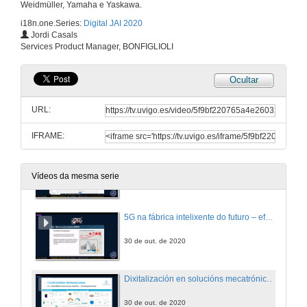
Weidmüller, Yamaha e Yaskawa.
i18n.one.Series:
Digital JAI 2020
Ciberseguridade Industrial
Jordi Casals
Services Product Manager, BONFIGLIOLI
29 de out. de 2020
Ocultar
Saúdo de Jaime Aneiros, concelleiro de Orzamentos e Facenda do Concello de VIgo
URL:
29 de out. de 2020
IFRAME:
Da máquina ó cloud
Vídeos da mesma serie
30 de out. de 2020
5G na fábrica intelixente do futuro – efectos e vantaxes
30 de out. de 2020
Dixitalización en solucións mecatrónicas. ¿Qué beneficios aporta?
30 de out. de 2020