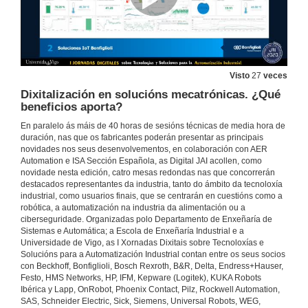
Futuro da Automatización na Industria de Procesos
29 de out. de 2020
Visto
27
veces
Dixitalización en solucións mecatrónicas. ¿Qué
Entramos na nova era de IO-Link (safe) – Sensores intelixentes e conectados de forma universal
beneficios aporta?
29 de out. de 2020
En paralelo ás máis de 40 horas de sesións técnicas de media hora de
duración, nas que os fabricantes poderán presentar as principais
novidades nos seus desenvolvementos, en colaboración con AER
Machine Learning. Cómo aplicar a intelixencia artificial na industria
Automation e ISA Sección Española, as Digital JAI acollen, como
novidade nesta edición, catro mesas redondas nas que concorrerán
29 de out. de 2020
destacados representantes da industria, tanto do ámbito da tecnoloxía
industrial, como usuarios finais, que se centrarán en cuestións como a
robótica, a automatización na industria da alimentación ou a
Loxística eficiente e flexible con robots móviles
ciberseguridade. Organizadas polo Departamento de Enxeñaría de
Sistemas e Automática; a Escola de Enxeñaría Industrial e a
Universidade de Vigo, as I Xornadas Dixitais sobre Tecnoloxías e
29 de out. de 2020
Solucións para a Automatización Industrial contan entre os seus socios
con Beckhoff, Bonfiglioli, Bosch Rexroth, B&R, Delta, Endress+Hauser,
Festo, HMS Networks, HP, IFM, Kepware (Logitek), KUKA Robots
Converxencia IT-OT: OPC UA sobre TSN
Ibérica y Lapp, OnRobot, Phoenix Contact, Pilz, Rockwell Automation,
SAS, Schneider Electric, Sick, Siemens, Universal Robots, WEG,
29 de out. de 2020