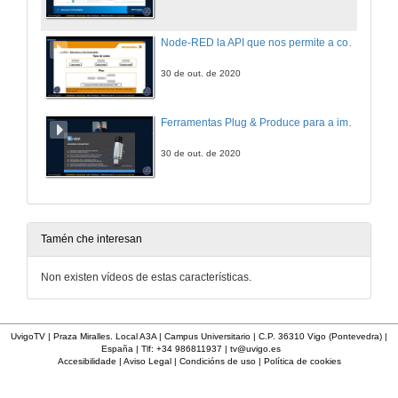
Node-RED la API que nos permite a conexión flexible dos dispositivos industriais co Internet das Cousas
30 de out. de 2020
Ferramentas Plug & Produce para a implementación de aplicacións colaborativas
30 de out. de 2020
Tamén che interesan
Non existen vídeos de estas características.
UvigoTV | Praza Miralles. Local A3A | Campus Universitario | C.P. 36310 Vigo (Pontevedra) |
España | Tlf: +34 986811937 |
tv@uvigo.es
Accesibilidade
|
Aviso Legal
|
Condicións de uso
|
Política de cookies