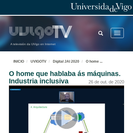
TOGGLE
Toggle
SEARCH
navigatio
A televisión da UVigo en Internet
INICIO
UVIGOTV
Digital JAI 2020
O home
...
O home que hablaba ás máquinas.
Industria inclusiva
26 de out. de 2020
Acto oficial de Apertura