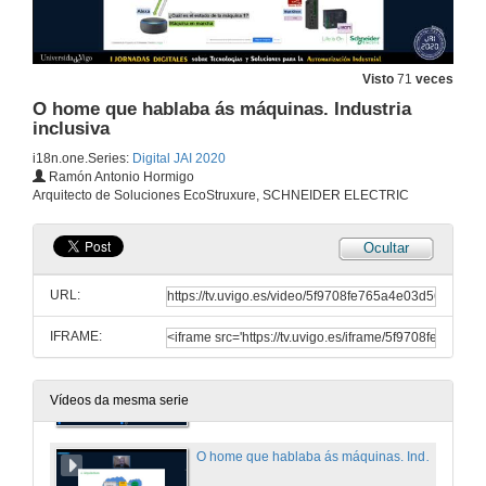
26 de out. de 2020
DIHGIGAL: impulsando a transformación dixital da túa empresa
Visto
71
veces
O home que hablaba ás máquinas. Industria
26 de out. de 2020
inclusiva
i18n.one.Series:
Digital JAI 2020
Dixitalización no entorno Industrial do Oil & Gas
Ramón Antonio Hormigo
Arquitecto de Soluciones EcoStruxure, SCHNEIDER ELECTRIC
26 de out. de 2020
Ocultar
Retos e oportunidades do sector agroalimentario na era dixital
URL:
26 de out. de 2020
IFRAME:
A evolución da robótica dinámica: Spot, o robot todoterreo
26 de out. de 2020
Vídeos da mesma serie
O home que hablaba ás máquinas. Industria inclusiva