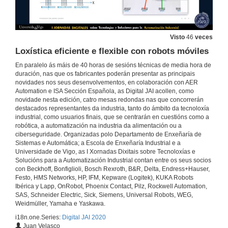
29 de out. de 2020
Visto
46
veces
Sistemas de emulación para a industria, redución de tempo e custos
Loxística eficiente e flexible con robots móviles
29 de out. de 2020
En paralelo ás máis de 40 horas de sesións técnicas de media hora de
duración, nas que os fabricantes poderán presentar as principais
novidades nos seus desenvolvementos, en colaboración con AER
Entornos open source en robótica colaborativa (exemplos prácticos)
Automation e ISA Sección Española, as Digital JAI acollen, como
novidade nesta edición, catro mesas redondas nas que concorrerán
29 de out. de 2020
destacados representantes da industria, tanto do ámbito da tecnoloxía
industrial, como usuarios finais, que se centrarán en cuestións como a
robótica, a automatización na industria da alimentación ou a
Do dato á información. A evolución das comunicacións industriais
ciberseguridade. Organizadas polo Departamento de Enxeñaría de
Sistemas e Automática; a Escola de Enxeñaría Industrial e a
29 de out. de 2020
Universidade de Vigo, as I Xornadas Dixitais sobre Tecnoloxías e
Solucións para a Automatización Industrial contan entre os seus socios
con Beckhoff, Bonfiglioli, Bosch Rexroth, B&R, Delta, Endress+Hauser,
XPlanar, Novo sistema de transporte mecatrónico con producción flexible e sen desgaste
Festo, HMS Networks, HP, IFM, Kepware (Logitek), KUKA Robots
Ibérica y Lapp, OnRobot, Phoenix Contact, Pilz, Rockwell Automation,
29 de out. de 2020
SAS, Schneider Electric, Sick, Siemens, Universal Robots, WEG,
Weidmüller, Yamaha e Yaskawa.
i18n.one.Series:
Digital JAI 2020
Futuro da Automatización na Industria de Procesos
Juan Velasco