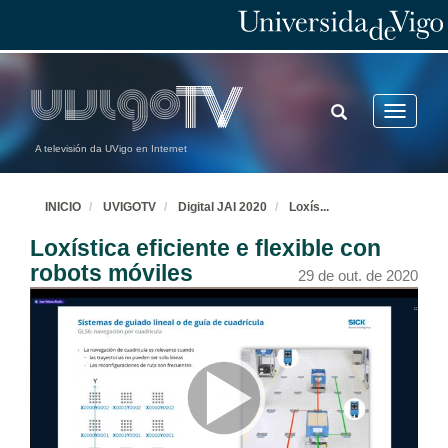
28 de out. de 2020
Métodos de arranque con variadores de velocidade de media tensión
TOGGLE
Toggle
28 de out. de 2020
SEARCH
navigatio
A televisión da UVigo en Internet
Sick leva ó seguinte nivel a producción Intelixente
28 de out. de 2020
INICIO
UVIGOTV
Digital JAI 2020
Loxís
...
Loxística eficiente e flexible con
A ciberseguridade no entorno industrial
robots móviles
29 de out. de 2020
28 de out. de 2020
Automatización e Robótica na industria 4.0
28 de out. de 2020
Soldadura Robotizada Avanzada e Colaborativa