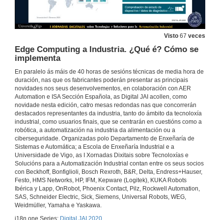
Dixitalización de procesos produtivos, últimas tendencias
27 de out. de 2020
Visto
67
veces
Robótica e transformación dixital: Presente ou Futuro
Edge Computing a Industria. ¿Qué é? Cómo se
implementa
27 de out. de 2020
En paralelo ás máis de 40 horas de sesións técnicas de media hora de
duración, nas que os fabricantes poderán presentar as principais
novidades nos seus desenvolvementos, en colaboración con AER
TwinCAT VISION: Visión Artificial e Control en tempo Real
Automation e ISA Sección Española, as Digital JAI acollen, como
novidade nesta edición, catro mesas redondas nas que concorrerán
27 de out. de 2020
destacados representantes da industria, tanto do ámbito da tecnoloxía
industrial, como usuarios finais, que se centrarán en cuestións como a
robótica, a automatización na industria da alimentación ou a
Mantenento 4.0 – mellora o OEE e reduce os gastos de mantenento
ciberseguridade. Organizadas polo Departamento de Enxeñaría de
Sistemas e Automática; a Escola de Enxeñaría Industrial e a
27 de out. de 2020
Universidade de Vigo, as I Xornadas Dixitais sobre Tecnoloxías e
Solucións para a Automatización Industrial contan entre os seus socios
con Beckhoff, Bonfiglioli, Bosch Rexroth, B&R, Delta, Endress+Hauser,
¿Cómo afecta o cambio de eficiencia en motores que chega o ano 2021?
Festo, HMS Networks, HP, IFM, Kepware (Logitek), KUKA Robots
Ibérica y Lapp, OnRobot, Phoenix Contact, Pilz, Rockwell Automation,
27 de out. de 2020
SAS, Schneider Electric, Sick, Siemens, Universal Robots, WEG,
Weidmüller, Yamaha e Yaskawa.
i18n.one.Series:
Digital JAI 2020