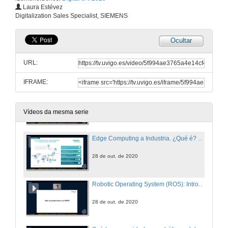
O ecosistema PLCnext
Laura Estévez
Digitalization Sales Specialist, SIEMENS
27 de out. de 2020
Ocultar
Digitalización no sector food & beverage
URL:
27 de out. de 2020
IFRAME:
Mecatrónica Híbrida na industria 4.0
28 de out. de 2020
Vídeos da mesma serie
Edge Computing a Industria. ¿Qué é? Cómo se implementa
28 de out. de 2020
Robotic Operating System (ROS): Introducción ó código Open-Source que arrasa na robótica de servizo. ¿Chegará á industria?
28 de out. de 2020