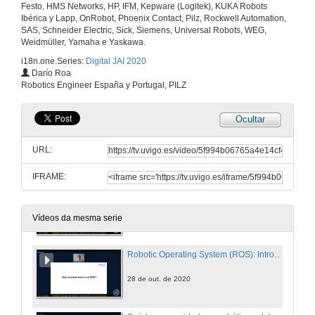
O ecosistema PLCnext
Festo, HMS Networks, HP, IFM, Kepware (Logitek), KUKA Robots
Ibérica y Lapp, OnRobot, Phoenix Contact, Pilz, Rockwell Automation,
27 de out. de 2020
SAS, Schneider Electric, Sick, Siemens, Universal Robots, WEG,
Weidmüller, Yamaha e Yaskawa.
i18n.one.Series:
Digital JAI 2020
Digitalización no sector food & beverage
Darío Roa
Robotics Engineer España y Portugal, PILZ
27 de out. de 2020
Ocultar
Mecatrónica Híbrida na industria 4.0
URL:
28 de out. de 2020
IFRAME:
Edge Computing a Industria. ¿Qué é? Cómo se implementa
28 de out. de 2020
Vídeos da mesma serie
Robotic Operating System (ROS): Introducción ó código Open-Source que arrasa na robótica de servizo. ¿Chegará á industria?
28 de out. de 2020