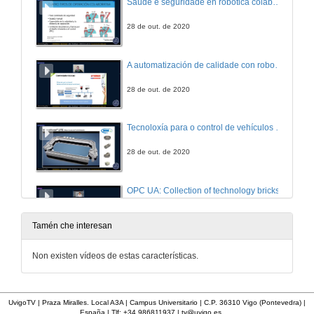
Saúde e seguridade en robótica colaborativa
28 de out. de 2020
A automatización de calidade con robots cartesianos e Scara
28 de out. de 2020
Tecnoloxía para o control de vehículos independientes; alta flexibilidade e eficiencia
28 de out. de 2020
OPC UA: Collection of technology bricks
28 de out. de 2020
Tamén che interesan
Fabricando con 0 defectos grazas á IA
Non existen vídeos de estas características.
28 de out. de 2020
UvigoTV | Praza Miralles. Local A3A | Campus Universitario | C.P. 36310 Vigo (Pontevedra) |
España | Tlf: +34 986811937 |
tv@uvigo.es