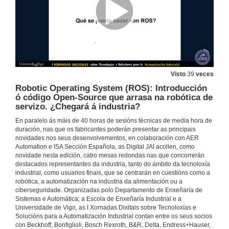
Dixitalización de procesos produtivos, últimas tendencias
27 de out. de 2020
Robótica e transformación dixital: Presente ou Futuro
27 de out. de 2020
Visto
39
veces
Robotic Operating System (ROS): Introducción
TwinCAT VISION: Visión Artificial e Control en tempo Real
ó código Open-Source que arrasa na robótica de
servizo. ¿Chegará á industria?
27 de out. de 2020
En paralelo ás máis de 40 horas de sesións técnicas de media hora de
duración, nas que os fabricantes poderán presentar as principais
novidades nos seus desenvolvementos, en colaboración con AER
Mantenento 4.0 – mellora o OEE e reduce os gastos de mantenento
Automation e ISA Sección Española, as Digital JAI acollen, como
novidade nesta edición, catro mesas redondas nas que concorrerán
27 de out. de 2020
destacados representantes da industria, tanto do ámbito da tecnoloxía
industrial, como usuarios finais, que se centrarán en cuestións como a
robótica, a automatización na industria da alimentación ou a
¿Cómo afecta o cambio de eficiencia en motores que chega o ano 2021?
ciberseguridade. Organizadas polo Departamento de Enxeñaría de
Sistemas e Automática; a Escola de Enxeñaría Industrial e a
27 de out. de 2020
Universidade de Vigo, as I Xornadas Dixitais sobre Tecnoloxías e
Solucións para a Automatización Industrial contan entre os seus socios
con Beckhoff, Bonfiglioli, Bosch Rexroth, B&R, Delta, Endress+Hauser,