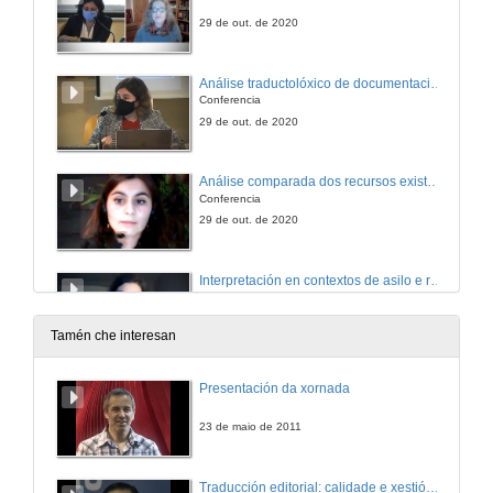
29 de out. de 2020
Análise traductolóxico de documentación xurídica de Cruz Vermella
Conferencia
29 de out. de 2020
Análise comparada dos recursos existentes sobre a interpretación nas ONG
Conferencia
29 de out. de 2020
Interpretación en contextos de asilo e refuxio en España
Conferencia
29 de out. de 2020
Tamén che interesan
A tradución en ONG que axudan a persoas inmigrantes
Presentación da xornada
Conferencia
29 de out. de 2020
23 de maio de 2011
Clausura da Xornada MELINCO
Traducción editorial: calidade e xestión de proxectos