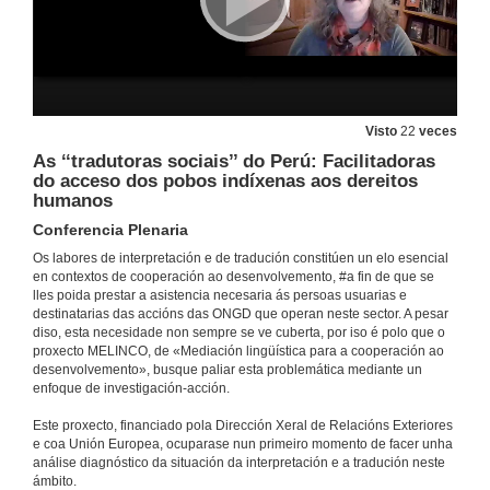
29 de out. de 2020
Presentación dos resultados do proxecto da man da coordinadora de MELINCO e integrantes do equipo sociolóxico
Conferencia
29 de out. de 2020
Visto
22
veces
As ‘‘tradutoras sociais’’ do Perú: Facilitadoras
do acceso dos pobos indíxenas aos dereitos
Grupos de discusión con ONGD
humanos
29 de out. de 2020
Conferencia Plenaria
Os labores de interpretación e de tradución constitúen un elo esencial
en contextos de cooperación ao desenvolvemento, #a fin de que se
Datos obtidos mediante os cuestionarios
lles poida prestar a asistencia necesaria ás persoas usuarias e
destinatarias das accións das ONGD que operan neste sector. A pesar
29 de out. de 2020
diso, esta necesidade non sempre se ve cuberta, por iso é polo que o
proxecto MELINCO, de «Mediación lingüística para a cooperación ao
desenvolvemento», busque paliar esta problemática mediante un
Intervención de Silvia Pérez Freire
enfoque de investigación‑acción.
29 de out. de 2020
Este proxecto, financiado pola Dirección Xeral de Relacións Exteriores
e coa Unión Europea, ocuparase nun primeiro momento de facer unha
análise diagnóstico da situación da interpretación e a tradución neste
Conclusións e Reflexións
ámbito.