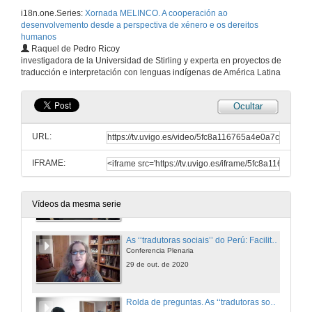
i18n.one.Series:
Xornada MELINCO. A cooperación ao
29 de out. de 2020
desenvolvemento desde a perspectiva de xénero e os dereitos
humanos
Raquel de Pedro Ricoy
Presentación dos compoñentes da Mesa Redonda: Recursos producidos por MELINCO
investigadora de la Universidad de Stirling y experta en proyectos de
traducción e interpretación con lenguas indígenas de América Latina
29 de out. de 2020
Ocultar
Mesa redonda con persoal de ONGD e profesionais da tradución e a interpretación
URL:
29 de out. de 2020
IFRAME:
Presentación de Raquel de Pedro Ricoy
29 de out. de 2020
Vídeos da mesma serie
As ‘‘tradutoras sociais’’ do Perú: Facilitadoras do acceso dos pobos indíxenas aos dereitos humanos
Conferencia Plenaria
29 de out. de 2020
Rolda de preguntas. As ‘‘tradutoras sociais’’ do Perú: Facilitadoras do acceso dos pobos indíxenas aos dereitos humanos