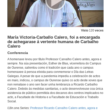
Visto
120
veces
María Victoria-Carballo Calero, foi a encargada
de achegarase á vertente humana de Carbalho
Calero
Conferencia
A homenaxe levou por título Professor Carvalho Calero antes, agora e
sempre. Na súa presentación, Esther de Blas, vicerreitora do Campus
de Ourense, salientou como é tradición que cada ano o campus
homenaxee á persoa elixida para conmemorar o Día das Letras
Galegas. A pesar de que a pandemia impediu a celebración de actos
en maio, indicou, o campus de Ourense quixo co acto deste xoves que
non rematase o ano sen facer unha lembranza a Ricardo Carbalho
Calero. Debido ás medidas sanitarias, o acto desenvolveuse coa única
asistencia de público permitida dos decanos dos centros implicados no
acto, a Facultade de Historia e a Facultade de Educación e Traballo
Social.
i18n.one.Series:
Professor Ricardo Carvalho Calero antes, agora e