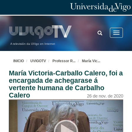
TOGGLE
Toggle
SEARCH
navigatio
A televisión da UVigo en Internet
INICIO
UVIGOTV
Professor R
...
María Vic
...
María Victoria-Carballo Calero, foi a
encargada de achegarase á
vertente humana de Carbalho
Calero
26 de nov. de 2020