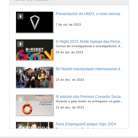
Presentación do UM23, o novo monopraza de UVigo Motorsport
7 de xul. de 2023
G-Night 2023. Noite Galega das Persoas Investigadoras. Conciencias creativas
Centos de investigadoras e investigadores, decenas de actividades e sete cidades
29 de set. de 2023
Bó Nadal! estudantado internacional da Universidade de Vigo
15 de dec. de 2023
IV edición dos Premios Consello Social UVigo Humana
Durante a gala tamén se entregaron os galardóns aos mellores TFG e TFM en materia de Axenda 2030
21 de dec. de 2023
Feira EmpregoinCampus Vigo 2024
Preto de medio millar de alumnas e alumnos buscan coñecer máis de preto as oportunidades que lles achegan as arredor de medio cento de empresas que participan na edición viguesa da feira. Xunto coa visita aos stands, durante a feria desenvólvense varias actividades complementarias, como obradoiros, conversas, mesas redondas ou o pasaporte de empregabilidade, un espazo no que poderán recibir asesoramento sobre o seu CV.
29 de feb. de 2024