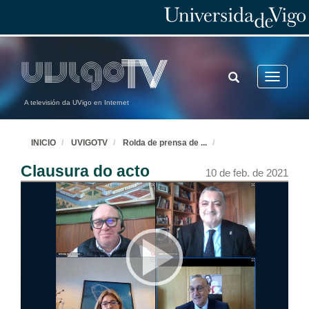
TOGGLE
Toggle
SEARCH
navigatio
A televisión da UVigo en Internet
INICIO
UVIGOTV
Rolda de prensa de
...
Clausura do acto
10 de feb. de 2021