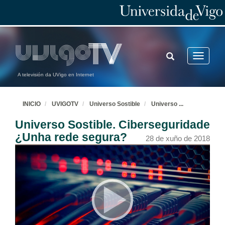
TOGGLE
Toggle
SEARCH
navigatio
A televisión da UVigo en Internet
INICIO
UVIGOTV
Universo Sostible
Universo
...
Universo Sostible. Ciberseguridade
¿Unha rede segura?
28 de xuño de 2018