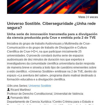
Visto
24
veces
Universo Sostible. Ciberseguridade ¿Unha rede
segura?
Unha serie de innovación transmedia para a divulgación
da ciencia producida pola Crue e emitida pola 2 de TVE
Iniciativa do grupo de traballo Audiovisuais y Multimedia de Crue-
Comunicación e do grupo de traballo de Divulgación e Cultura
Científica de Crue-I+D+i, na que participan inicialmente 25
universidades. O proxecto constará dunha serie de espazos
audiovisuais de dez minutos de duración nos que expertos e
investigadores da comunidade científica universitaria darán resposta
de maneira breve e sinxela a todo tipo de cuestións emerxentes sobre
o eido científico. «Universo Sostible» emitirase na 2 de TVE, dentro do
espazo «La aventura del saber», programa diario matinal destinado á
formación educativa e a divulgación científica.
i18n.one.Series:
Universo Sostible
Ricard Martínez
Profesor de Derecho Constitucional, Universitat de València
Fernando Miró
Departamento de Ciencia Xurídica / Centro Crímina para o Estudo e