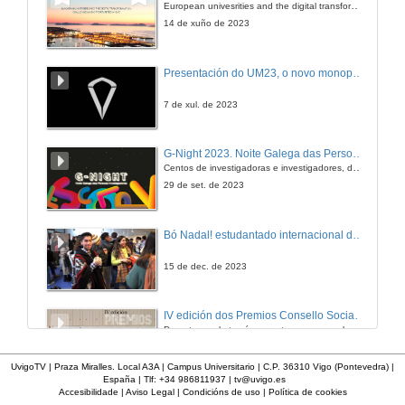
European univesrities and the digital transformation: challenges and opportunities ahead
22 de maio de 2024
14 de xuño de 2023
Existe un segundo cerebro?
Presentación do UM23, o novo monopraza de UVigo Motorsport
15 de maio de 2024
7 de xul. de 2023
Existe un segundo cerebro? Botón vermello RTVE á carta
G-Night 2023. Noite Galega das Persoas Investigadoras. Conciencias creativas
Centos de investigadoras e investigadores, decenas de actividades e sete cidades
15 de maio de 2024
29 de set. de 2023
É a madeira o material do futuro?
Bó Nadal! estudantado internacional da Universidade de Vigo
8 de maio de 2024
15 de dec. de 2023
É a madeira o material do futuro? Botón vermello RTVE á carta
IV edición dos Premios Consello Social UVigo Humana
Durante a gala tamén se entregaron os galardóns aos mellores TFG e TFM en materia de Axenda 2030
8 de maio de 2024
21 de dec. de 2023
UvigoTV | Praza Miralles. Local A3A | Campus Universitario | C.P. 36310 Vigo (Pontevedra) |
España | Tlf: +34 986811937 |
tv@uvigo.es
Universo Sostible. Qué é a medicina de complexidade?
Accesibilidade
|
Aviso Legal
|
Condicións de uso
|
Política de cookies
Feira EmpregoinCampus Vigo 2024