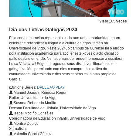
Coa creatividade e a súa relación co coñecemento científico como eixo do evento, baixo o lema “Conciencias creativas”
27 de set. de 2024
Visto
165
veces
Acto de conmemoración do 30 aniversario do CACTI. Centro de Apoio Científico-Tecnolóxico á Investigación da Universidade de Vigo
Dotado de equipamiento singular, da apoio a universidades, empresas e centros tecnolóxicos
Día das Letras Galegas 2024
5 de set. de 2024
Esta conmemoración representa cada ano unha oportunidade para
celebrar e reivindicar a lingua e a cultura galegas, tamén na
Universidade de Vigo. Neste 2024, o campus de Ourense foi o elixido
Xornadas de benvida 2024/2025
pola institución académica para acoller este xoves o acto oficial co
Queremos que recibas toda a información necesaria para desenvolverte na vida universitaria.
gallo desta efeméride. Nel, ademais de render homenaxe á escritora
6 de set. de 2024
Luísa Villalta, a UVigo entregou os seus distintivos literarios e de
galeguización, premiando con eles o compromiso activo da
comunidade universitaria e dos seus centros co idioma propio de
Premios Alumni 2024
Galicia.
Terceira edición de estos galardóns celebrada no edificio Redeiras que acolleu tamén a celebración do encontro anual de egresados e egresadas
i18n.one.Series:
DÁLLE AO PLAY
19 de xul. de 2024
Manuel Joaquín Reigosa Roger
Reitor, Universidade de Vigo
Susana Reboreda Morillo
Presentación do UM24. UVigo Motorsport
Decana Facultade de Historia, Universidade de Vigo
Chasis máis lixeiro, aerodinámica máis eficiente e motor cun novo sistema de refrixeración.
Isabel Mociño González
27 de xuño de 2024
Coordinadora de Educación Infantil, Universidade de Vigo
Montse Dopico
Xornalista
10th Atlantic Workshop on Energy and Environmental Economics
Valentín García Gómez