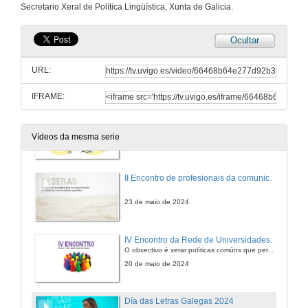
Organized by Economics for Energy with the collaboration of CEPE (ETH Zurich) and CURE (Ruhr-Universität Bochum) and the support of ECOBAS, REDE (Universidade de Vigo) and EAERE.
Secretario Xeral de Política Lingüística, Xunta de Galicia.
20 de xuño de 2024
Ocultar
Acto de homenaxe ao persoal xubilado no ano 2023 na Universidade de Vigo
35 traballadores e trabajadoras jubiladas que ayudaron a construír Universidade
URL:
5 de xuño de 2024
IFRAME:
Feira científica: A ciencia que vén. Infloresciencia
14 grupos de investigación presentan, dun xeito divulgativo, as súas liñas de traballo
Vídeos da mesma serie
31 de maio de 2024
II Encontro de profesionais da comunicación en RRSS das universidades españolas. #Rederas24
23 de maio de 2024
IV Encontro da Rede de Universidades pola diversidade
O obxectivo é xerar políticas comúns que permitan superar os obstáculos que dificultan a igualdade
20 de maio de 2024
Día das Letras Galegas 2024