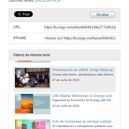
i18n.one.Series:
DÁLLE AO PLAY
5 de set. de 2024
Ocultar
Xornadas de benvida 2024/2025
Queremos que recibas toda a información necesaria para desenvolverte na vida universitaria.
URL:
6 de set. de 2024
IFRAME:
Premios Alumni 2024
Terceira edición de estos galardóns celebrada no edificio Redeiras que acolleu tamén a celebración do encontro anual de egresados e egresadas
19 de xul. de 2024
Vídeos da mesma serie
Presentación do UM24. UVigo Motorsport
Chasis máis lixeiro, aerodinámica máis eficiente e motor cun novo sistema de refrixeración.
27 de xuño de 2024
10th Atlantic Workshop on Energy and Environmental Economics
Organized by Economics for Energy with the collaboration of CEPE (ETH Zurich) and CURE (Ruhr-Universität Bochum) and the support of ECOBAS, REDE (Universidade de Vigo) and EAERE.
20 de xuño de 2024
Acto de homenaxe ao persoal xubilado no ano 2023 na Universidade de Vigo
35 traballadores e trabajadoras jubiladas que ayudaron a construír Universidade