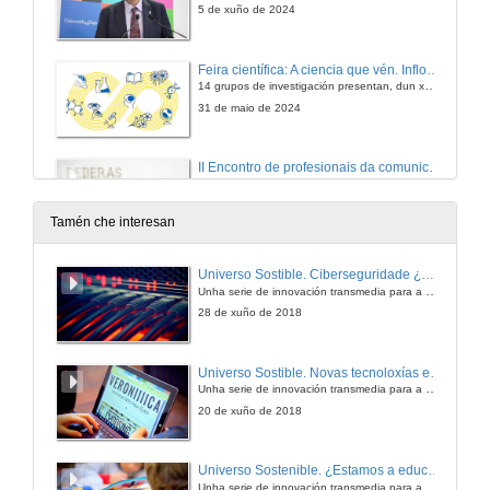
5 de xuño de 2024
Feira científica: A ciencia que vén. Infloresciencia
14 grupos de investigación presentan, dun xeito divulgativo, as súas liñas de traballo
31 de maio de 2024
II Encontro de profesionais da comunicación en RRSS das universidades españolas. #Rederas24
23 de maio de 2024
Tamén che interesan
IV Encontro da Rede de Universidades pola diversidade
Universo Sostible. Ciberseguridade ¿Unha rede segura?
O obxectivo é xerar políticas comúns que permitan superar os obstáculos que dificultan a igualdade
Unha serie de innovación transmedia para a divulgación da ciencia producida pola Crue e emitida pola 2 de TVE
20 de maio de 2024
28 de xuño de 2018
Día das Letras Galegas 2024
Universo Sostible. Novas tecnoloxías e acesibilidade, ¿O futuro é acesible?
Unha serie de innovación transmedia para a divulgación da ciencia producida pola Crue e emitida pola 2 de TVE
16 de maio de 2024
20 de xuño de 2018
Homenaxe a Luísa Villalta
Universo Sostenible. ¿Estamos a educar en valores?
Unha serie de innovación transmedia para a divulgación da ciencia producida pola Crue e emitida pola 2 de TVE