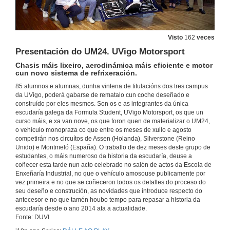
28 de xan. de 2025
30 anos da creación de Educación Social e de Traballo Social
Visto
162
veces
Sementando futuro social
Presentación do UM24. UVigo Motorsport
22 de nov. de 2024
Chasis máis lixeiro, aerodinámica máis eficiente e motor
cun novo sistema de refrixeración.
Festa da lingua. Facultade de Educación e Traballo Social, Campus de Ourense.
85 alumnos e alumnas, dunha vintena de titulacións dos tres campus
Celebrando o noso distintivo de galeguización. Coa participación do actor Xosé A. Touriñán e o grupo musical Factoría de Subsistencia
da UVigo, poderá gabarse de rematalo cun coche deseñado e
18 de out. de 2024
construído por eles mesmos. Son os e as integrantes da única
escudaría galega da Formula Student, UVigo Motorsport, os que un
curso máis, e xa van nove, os que foron quen de materializar o UM24,
Acto de investidura de María Emilia Casas como doutora honoris causa pola Universidade de Vigo
o vehículo monopraza co que entre os meses de xullo e agosto
Pioneira na defensa dos valores de xustiza e igualdade y la primeira muller en presidir o Tribunal Constitucional, rompeu múltiples teitos de cristal
competirán nos circuítos de Assen (Holanda), Silverstone (Reino
18 de out. de 2024
Unido) e Montmeló (España). O traballo de dez meses deste grupo de
estudantes, o máis numeroso da historia da escudaría, deuse a
coñecer esta tarde nun acto celebrado no salón de actos da Escola de
G-Night. Noite europea das persoas investigadoras
Enxeñaría Industrial, no que o vehículo amosouse publicamente por
Coa creatividade e a súa relación co coñecemento científico como eixo do evento, baixo o lema “Conciencias creativas”
vez primeira e no que se coñeceron todos os detalles do proceso do
27 de set. de 2024
seu deseño e construción, as novidades que introduce respecto do
antecesor e no que tamén houbo tempo para repasar a historia da
escudaría desde o ano 2014 ata a actualidade.
Acto de conmemoración do 30 aniversario do CACTI. Centro de Apoio Científico-Tecnolóxico á Investigación da Universidade de Vigo
Fonte: DUVI
Dotado de equipamiento singular, da apoio a universidades, empresas e centros tecnolóxicos