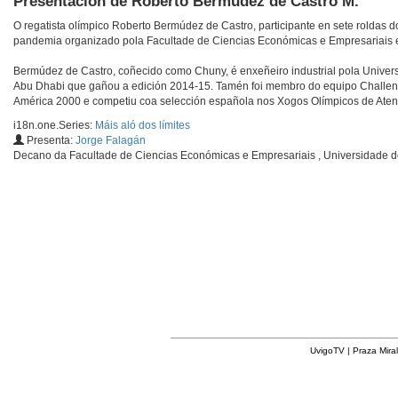
Presentación de Roberto Bermúdez de Castro M.
O regatista olímpico Roberto Bermúdez de Castro, participante en sete roldas 
pandemia organizado pola Facultade de Ciencias Económicas e Empresariais 
Bermúdez de Castro, coñecido como Chuny, é enxeñeiro industrial pola Universi
Abu Dhabi que gañou a edición 2014-15. Tamén foi membro do equipo Challe
América 2000 e competiu coa selección española nos Xogos Olímpicos de Atena
i18n.one.Series:
Máis aló dos límites
Presenta:
Jorge Falagán
Decano da Facultade de Ciencias Económicas e Empresariais , Universidade d
UvigoTV | Praza Miral