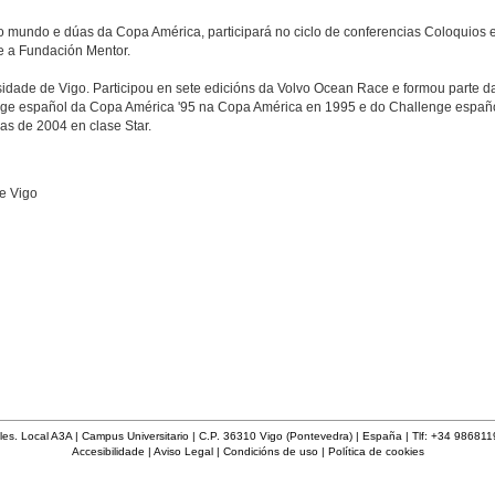
do mundo e dúas da Copa América, participará no ciclo de conferencias Coloquios
e a Fundación Mentor.
dade de Vigo. Participou en sete edicións da Volvo Ocean Race e formou parte da
nge español da Copa América '95 na Copa América en 1995 e do Challenge españ
s de 2004 en clase Star.
e Vigo
les. Local A3A | Campus Universitario | C.P. 36310 Vigo (Pontevedra) | España | Tlf: +34 98681
Accesibilidade
|
Aviso Legal
|
Condicións de uso
|
Política de cookies