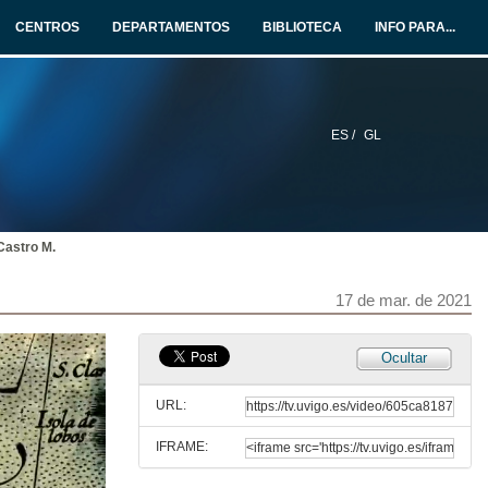
CENTROS
DEPARTAMENTOS
BIBLIOTECA
INFO PARA...
ES /
GL
Castro M.
17 de mar. de 2021
Ocultar
URL:
IFRAME: