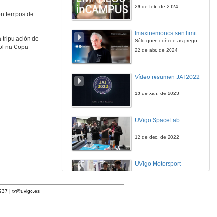
29 de feb. de 2024
 en tempos de
Imaxinémonos sen límites. Cátedras Telefónica
 tripulación de
Sólo quen coñece as preguntas pode imaxinar novas respostas
ol na Copa
22 de abr. de 2024
Vídeo resumen JAI 2022
13 de xan. de 2023
UVigo SpaceLab
12 de dec. de 2022
UVigo Motorsport
12 de dec. de 2022
1937 |
tv@uvigo.es
UVigo Aerotech