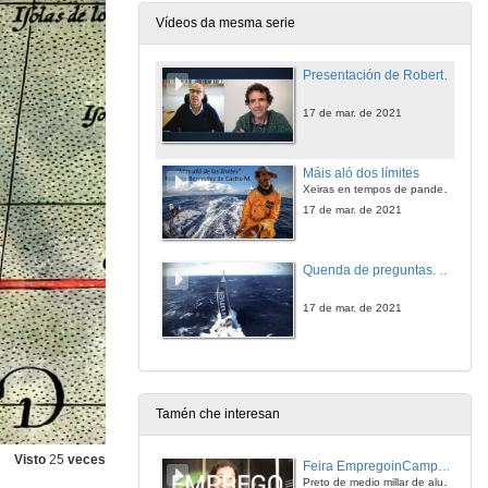
Vídeos da mesma serie
Presentación de Roberto Bermúdez de Castro M.
17 de mar. de 2021
Máis aló dos límites
Xeiras en tempos de pandemia
17 de mar. de 2021
Quenda de preguntas. Máis aló dos límites
17 de mar. de 2021
Tamén che interesan
Visto
25
veces
Feira EmpregoinCampus Vigo 2024
Preto de medio millar de alumnas e alumnos buscan coñecer máis de preto as oportunidades que lles achegan as arredor de medio cento de empresas que participan na edición viguesa da feira. Xunto coa visita aos stands, durante a feria desenvólvense varias actividades complementarias, como obradoiros, conversas, mesas redondas ou o pasaporte de empregabilidade, un espazo no que poderán recibir asesoramento sobre o seu CV.