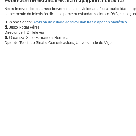
Evolución de estándares ata o apagado analóxico
Nesta intervención tratarase brevemente a televisión analóxica, curiosidades, qu
o nacemento da televisión dixital, a primeira estandarización co DVB, e a segu
i18n.one.Series:
Revisión do estado da televisión tras o apagón analóxico
Justo Rodal Pérez
Director de I+D, Televés
Organiza: Xulio Fernández Hermida
Dpto. de Teoría do Sinal e Comunicacións, Universidade de Vigo