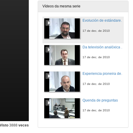
Vídeos da mesma serie
Evolución de estándares ata o apagado analóxico
17 de dec. de 2010
Da televisión analóxica a Google TV, quen levou o meu modelo de negocio?
17 de dec. de 2010
Experiencia pioneira de UVigoTV: 6 anos facendo televisión en Internet
17 de dec. de 2010
Quenda de preguntas
17 de dec. de 2010
Visto
3888
veces