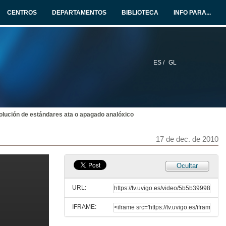
CENTROS
DEPARTAMENTOS
BIBLIOTECA
INFO PARA...
ES /
GL
olución de estándares ata o apagado analóxico
17 de dec. de 2010
Ocultar
URL:
IFRAME: