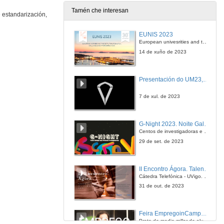
Tamén che interesan
e estandarización,
EUNIS 2023
European univesrities and the digital transformation: challenges and opportunities ahead
14 de xuño de 2023
Presentación do UM23, o novo monopraza de UVigo Motorsport
7 de xul. de 2023
G-Night 2023. Noite Galega das Persoas Investigadoras. Conciencias creativas
Centos de investigadoras e investigadores, decenas de actividades e sete cidades
29 de set. de 2023
II Encontro Ágora. Talento e innovación na era da transformación dixital
Cátedra Telefónica - UVigo. Espazos de innovación
31 de out. de 2023
Feira EmpregoinCampus Vigo 2024
Preto de medio millar de alumnas e alumnos buscan coñecer máis de preto as oportunidades que lles achegan as arredor de medio cento de empresas que participan na edición viguesa da feira. Xunto coa visita aos stands, durante a feria desenvólvense varias actividades complementarias, como obradoiros, conversas, mesas redondas ou o pasaporte de empregabilidade, un espazo no que poderán recibir asesoramento sobre o seu CV.