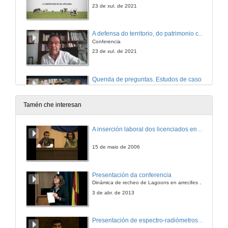
23 de xul. de 2021
A defensa do territorio, do patrimonio cultural, do ambiente e da economía local como límites á produción eólica na Galicia
Conferencia
23 de xul. de 2021
Quenda de preguntas. Estudos de caso
23 de xul. de 2021
Tamén che interesan
Peche do seminario
A inserción laboral dos licenciados en Ciencias do Mar: a carreira investigadora
23 de xul. de 2021
15 de maio de 2006
Presentación da conferencia
Dinámica de recheo de Lagoons en arrecifes de coral
3 de abr. de 2013
Presentación de espectro-radiómetros ASD