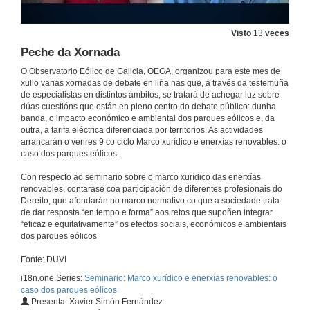
9 de xul. de 2021
Visto
13
veces
Terras agrarias, máis alá do rústico
Peche da Xornada
Conferencia
9 de xul. de 2021
O Observatorio Eólico de Galicia, OEGA, organizou para este mes de
xullo varias xornadas de debate en liña nas que, a través da testemuña
de especialistas en distintos ámbitos, se tratará de achegar luz sobre
dúas cuestións que están en pleno centro do debate público: dunha
Quenda de preguntas. Impacto territorial
banda, o impacto económico e ambiental dos parques eólicos e, da
outra, a tarifa eléctrica diferenciada por territorios. As actividades
9 de xul. de 2021
arrancarán o venres 9 co ciclo Marco xurídico e enerxías renovables: o
caso dos parques eólicos.
Peche da Xornada
Con respecto ao seminario sobre o marco xurídico das enerxías
renovables, contarase coa participación de diferentes profesionais do
9 de xul. de 2021
Dereito, que afondarán no marco normativo co que a sociedade trata
de dar resposta “en tempo e forma” aos retos que supoñen integrar
“eficaz e equitativamente” os efectos sociais, económicos e ambientais
Apertura do seminario: Terras agrarias, valores económicos e ambientais, e presentación de Patricia Ulloa Alonso
dos parques eólicos
16 de xul. de 2021
Fonte: DUVI
i18n.one.Series:
Seminario: Marco xurídico e enerxías renovables: o
caso dos parques eólicos
Ambiente e parques eólicos: prevalencia de usos, impacto ambiental esobre o territorio
Presenta: Xavier Simón Fernández
Conferencia