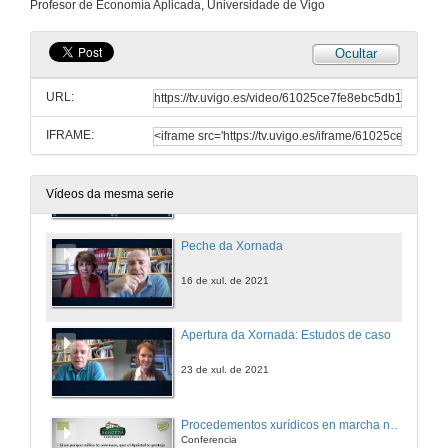
Profesor de Economía Aplicada, Universidade de Vigo
16 de xul. de 2021
Ocultar
Preguntas sobre incidencia territorial dos parques eólicos en Galicia
Conferencia
URL:
16 de xul. de 2021
IFRAME:
Quenda de preguntas. Terras agrarias, valores económicos e ambientais
16 de xul. de 2021
Vídeos da mesma serie
Peche da Xornada
16 de xul. de 2021
Apertura da Xornada: Estudos de caso
23 de xul. de 2021
Procedementos xurídicos en marcha no macroproyecto Órdes-Curtis
Conferencia