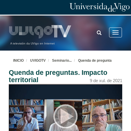
TOGGLE
Toggle
SEARCH
navigatio
A televisión da UVigo en Internet
INICIO
UVIGOTV
Seminario
...
Quenda de pregunta
Quenda de preguntas. Impacto
territorial
9 de xul. de 2021