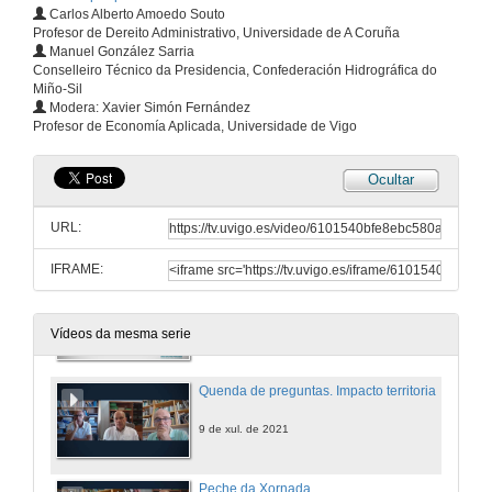
Carlos Alberto Amoedo Souto
Profesor de Dereito Administrativo, Universidade de A Coruña
Manuel González Sarria
Conselleiro Técnico da Presidencia, Confederación Hidrográfica do
Miño-Sil
Apertura do seminario: Impacto territorial e presentación de Carlos Alberto Amoedo e Manuel González Sarria
Modera: Xavier Simón Fernández
Profesor de Economía Aplicada, Universidade de Vigo
9 de xul. de 2021
Ocultar
O impacto dos proxectos eólicos sobre o patrimonio cultural galego: un estado da cuestión
Conferencia
URL:
9 de xul. de 2021
IFRAME:
Terras agrarias, máis alá do rústico
Conferencia
9 de xul. de 2021
Vídeos da mesma serie
Quenda de preguntas. Impacto territorial
9 de xul. de 2021
Peche da Xornada