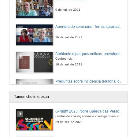
9 de xul. de 2021
Apertura do seminario: Terras agrarias, valores económicos e ambientais, e presentación de Patricia Ulloa Alonso
16 de xul. de 2021
Ambiente e parques eólicos: prevalencia de usos, impacto ambiental esobre o territorio
Conferencia
16 de xul. de 2021
Preguntas sobre incidencia territorial dos parques eólicos en Galicia
Conferencia
16 de xul. de 2021
Tamén che interesan
Quenda de preguntas. Terras agrarias, valores económicos e ambientais
G-Night 2023. Noite Galega das Persoas Investigadoras. Conciencias creativas
Centos de investigadoras e investigadores, decenas de actividades e sete cidades
16 de xul. de 2021
29 de set. de 2023
Peche da Xornada