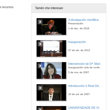
11 de set. de 2014
s recursos
Tamén che interesan
Responsabilidade derivada de actuacións administrativas perante órganos xurisdicionais e outros organismos de control: patrimonial, disciplinaria e política
A divulgación científica como motor da actividade de I+D+i
11 de set. de 2014
Presentación
1 de dec. de 2016
Responsabilidad derivada de actuaciones administrativas en órganos jurisdiccionales y otros organismos de control: patrimonial, disciplinaria y política. Quenda de cuestións
Inauguración
11 de set. de 2014
27 de set. de 2012
Clausura e conclusións
Intervención de Dª. María del Carmen Cabeza
11 de set. de 2014
Inauguración ciclo de conferencias
5 de nov. de 2007
Introducción ó Real Decreto
10 de xul. de 2007
UNIVERSIDADE DE VIGO - NOVA EMPRENDEDORA