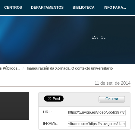
CENTROS
DEPARTAMENTOS
BIBLIOTECA
INFO PARA...
ES /
GL
s Públicos
...
Inauguración da Xornada. O contexto universitario
11 de set. de 2014
Ocultar
URL:
IFRAME: