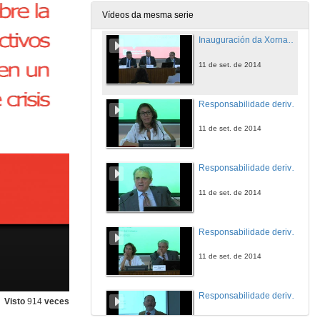
Vídeos da mesma serie
Inauguración da Xornada. O contexto universitario
11 de set. de 2014
Responsabilidade derivada dos órganos de fiscalización de contas. Presentación
11 de set. de 2014
Responsabilidade derivada dos órganos de fiscalización de contas
11 de set. de 2014
Responsabilidade derivada dos órganos de fiscalización de contas. Quenda de cuestións
11 de set. de 2014
Responsabilidade derivada de actuacións administrativas perante órganos xurisdicionais e outros organismos de control: patrimonial, disciplinaria e política. Presentación
Visto
914
veces