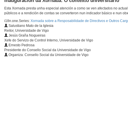
Inauguración da Xornada. O contexto universitario
Esta Xornada presta unha especial atención a como se ven afectados no actual
públicos e a rendición de contas se converteron nun indicador básico e nun obxec
i18n.one.Series:
Xornada sobre a Resposabilidade de Directivos e Outros Carg
Salustiano Mato de la Iglesia
Reitor, Universidade de Vigo
Jesús Graña Nogueiras
Xefe do Servizo de Control Interno, Universidade de Vigo
Ernesto Pedrosa
Presidente do Consello Social da Universidade de Vigo
Organiza: Consello Social da Universidade de Vigo