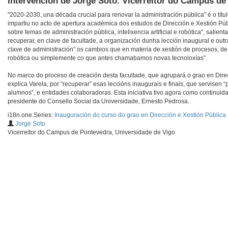
Intervención de Jorge Soto. Vicerreitor do Campus de
"2020-2030, una década crucial para renovar la administración pública" é o tí
impartiu no acto de apertura académica dos estudos de Dirección e Xestión Púb
sobre temas de administración pública, intelixencia artificial e robótica”, sali
recuperar, en clave de facultade, a organización dunha lección inaugural e outr
clave de administración” os cambios que en materia de xestión de procesos, de r
robótica ou simplemente co que antes chamabamos novas tecnoloxías”.
No marco do proceso de creación desta facultade, que agrupará o grao en Direc
explica Varela, por “recuperar” esas leccións inaugurais e finais, que servise
alumnos”, e entidades colaboradoras. Esta iniciativa tivo agora como continuida
presidente do Consello Social da Universidade, Ernesto Pedrosa.
i18n.one.Series:
Inauguración do curso do grao en Dirección e Xestión Pública
Jorge Soto
Vicerreitor do Campus de Pontevedra, Universidade de Vigo