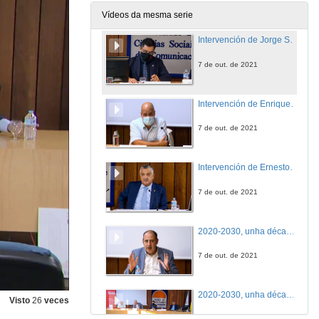
Vídeos da mesma serie
Intervención de Jorge Soto. Vicerreitor do Campus de Pontevedra
7 de out. de 2021
Intervención de Enrique Varela. Decano comisario da Facultade de Dirección e Xestión Pública
7 de out. de 2021
Intervención de Ernesto Pedrosa Silva. Presidente do Consello Social da Universidade de Vigo
7 de out. de 2021
2020-2030, unha década crucial para renovar a administración pública
7 de out. de 2021
2020-2030, unha década crucial para renova a administración pública. Quenda de cuestións
Visto
26
veces