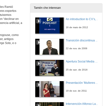
7 de out. de 2021
rles Ramió
Tamén che interesan
ores expertos
“Quixemos
en “declinar en
An introduction to CV’s, letters, and job searching
ncia artificial, a
16 de maio de 2012
 avogouse, como
er, antigos
Transición discontinua de partículas de microgel termosensible
rge Soto, e o
22 de nov. de 2006
Apertura Social Media Day 2016
25 de xan. de 2016
Presentación 'Mulleres no software libre'
19 de out. de 2011
Intervención Alfonso Lago Ferreiro