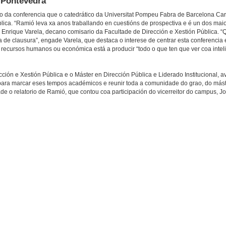
 Pontevedra
tulo da conferencia que o catedrático da Universitat Pompeu Fabra de Barcelona Ca
lica. “Ramió leva xa anos traballando en cuestións de prospectiva e é un dos mai
enta Enrique Varela, decano comisario da Facultade de Dirección e Xestión Pública. 
a de clausura”, engade Varela, que destaca o interese de centrar esta conferencia 
ecursos humanos ou económica está a producir “todo o que ten que ver coa intelixe
ción e Xestión Pública e o Máster en Dirección Pública e Liderado Institucional,
n “para marcar eses tempos académicos e reunir toda a comunidade do grao, do mást
de o relatorio de Ramió, que contou coa participación do vicerreitor do campus, Jo