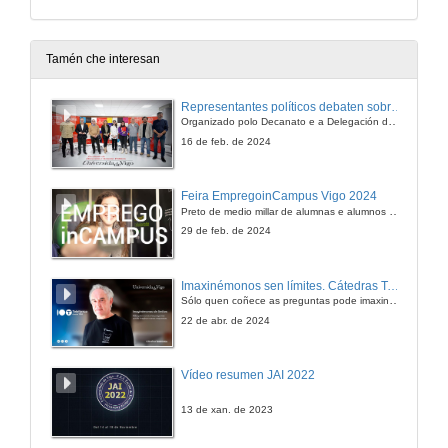
Tamén che interesan
Representantes políticos debaten sobre educación e xuventude no campus de Pontevedra
Organizado polo Decanato e a Delegación de Alumnado de Dirección e Xestión Pública e coa participación de candidatos de PP, BNG, PSOE, Sumar e Podemos
16 de feb. de 2024
Feira EmpregoinCampus Vigo 2024
Preto de medio millar de alumnas e alumnos buscan coñecer máis de preto as oportunidades que lles achegan as arredor de medio cento de empresas que participan na edición viguesa da feira. Xunto coa visita aos stands, durante a feria desenvólvense varias actividades complementarias, como obradoiros, conversas, mesas redondas ou o pasaporte de empregabilidade, un espazo no que poderán recibir asesoramento sobre o seu CV.
29 de feb. de 2024
Imaxinémonos sen límites. Cátedras Telefónica
Sólo quen coñece as preguntas pode imaxinar novas respostas
22 de abr. de 2024
Vídeo resumen JAI 2022
13 de xan. de 2023