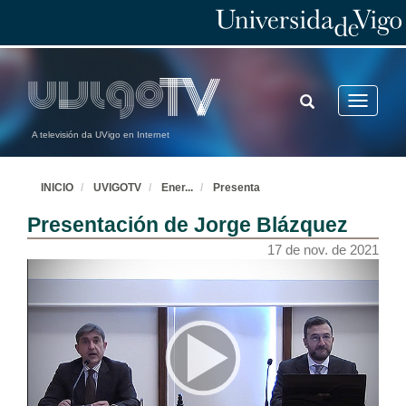
TOGGLE
Toggle
SEARCH
navigatio
A televisión da UVigo en Internet
INICIO
UVIGOTV
Ener
...
Presenta
Presentación de Jorge Blázquez
17 de nov. de 2021