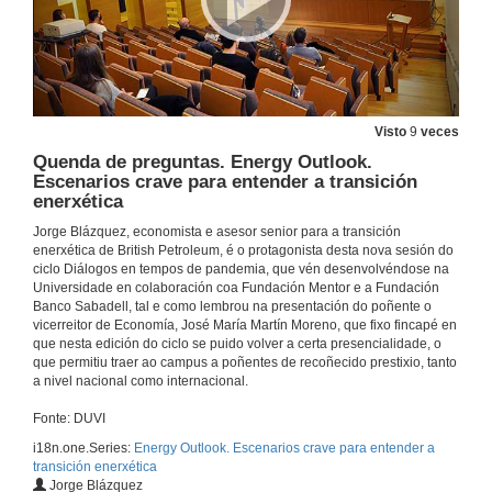
Visto
9
veces
Quenda de preguntas. Energy Outlook.
Escenarios crave para entender a transición
enerxética
Jorge Blázquez, economista e asesor senior para a transición
enerxética de British Petroleum, é o protagonista desta nova sesión do
ciclo Diálogos en tempos de pandemia, que vén desenvolvéndose na
Universidade en colaboración coa Fundación Mentor e a Fundación
Banco Sabadell, tal e como lembrou na presentación do poñente o
vicerreitor de Economía, José María Martín Moreno, que fixo fincapé en
que nesta edición do ciclo se puido volver a certa presencialidade, o
que permitiu traer ao campus a poñentes de recoñecido prestixio, tanto
a nivel nacional como internacional.
Fonte: DUVI
i18n.one.Series:
Energy Outlook. Escenarios crave para entender a
transición enerxética
Jorge Blázquez