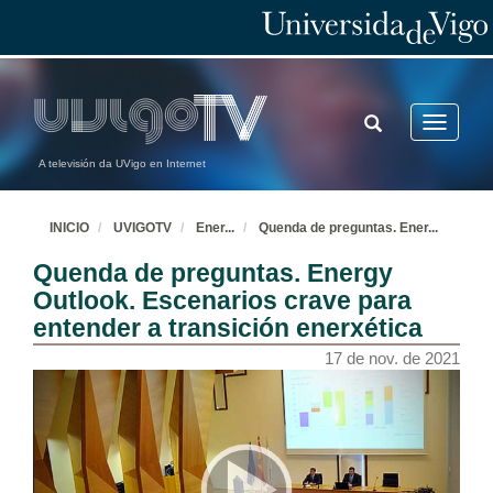
TOGGLE
Toggle
SEARCH
navigatio
A televisión da UVigo en Internet
INICIO
UVIGOTV
Ener
...
Quenda de preguntas. Ener
...
Quenda de preguntas. Energy
Outlook. Escenarios crave para
entender a transición enerxética
17 de nov. de 2021