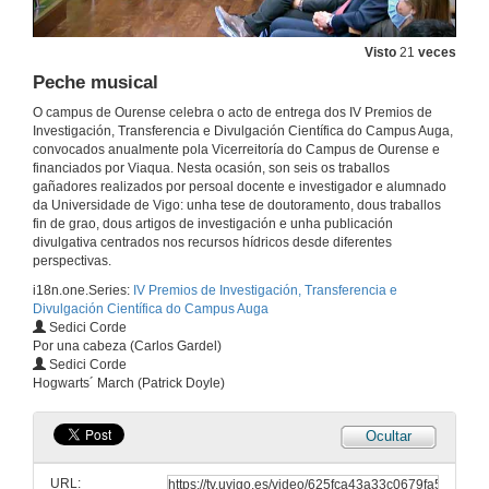
Visto
21
veces
Peche musical
O campus de Ourense celebra o acto de entrega dos IV Premios de
Investigación, Transferencia e Divulgación Científica do Campus Auga,
convocados anualmente pola Vicerreitoría do Campus de Ourense e
IV Premios de Investigación, Transferencia e Divulgación Científica do Campus Auga
financiados por Viaqua. Nesta ocasión, son seis os traballos
Foron galardoados seis traballos de investigación, transferencia e divulgación científica
gañadores realizados por persoal docente e investigador e alumnado
8 de abr. de 2022
da Universidade de Vigo: unha tese de doutoramento, dous traballos
fin de grao, dous artigos de investigación e unha publicación
divulgativa centrados nos recursos hídricos desde diferentes
perspectivas.
Apertura musical
i18n.one.Series:
IV Premios de Investigación, Transferencia e
20 de abr. de 2022
Divulgación Científica do Campus Auga
Sedici Corde
Por una cabeza (Carlos Gardel)
Apertura do acto
Sedici Corde
Hogwarts´ March (Patrick Doyle)
20 de abr. de 2022
Ocultar
Anuncio entrega de premios
URL: