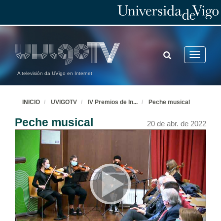
TOGGLE
Toggle
SEARCH
navigatio
A televisión da UVigo en Internet
INICIO
UVIGOTV
IV Premios de In
...
Peche musical
Peche musical
20 de abr. de 2022