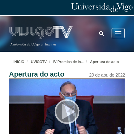
TOGGLE
Toggle
SEARCH
navigatio
A televisión da UVigo en Internet
INICIO
UVIGOTV
IV Premios de In
...
Apertura do acto
Apertura do acto
20 de abr. de 2022