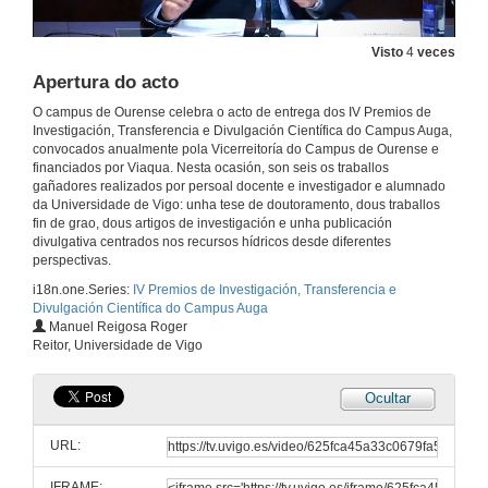
Visto
4
veces
Apertura do acto
O campus de Ourense celebra o acto de entrega dos IV Premios de
Investigación, Transferencia e Divulgación Científica do Campus Auga,
convocados anualmente pola Vicerreitoría do Campus de Ourense e
financiados por Viaqua. Nesta ocasión, son seis os traballos
gañadores realizados por persoal docente e investigador e alumnado
da Universidade de Vigo: unha tese de doutoramento, dous traballos
fin de grao, dous artigos de investigación e unha publicación
divulgativa centrados nos recursos hídricos desde diferentes
perspectivas.
i18n.one.Series:
IV Premios de Investigación, Transferencia e
Divulgación Científica do Campus Auga
Manuel Reigosa Roger
Reitor, Universidade de Vigo
Ocultar
IV Premios de Investigación, Transferencia e Divulgación Científica do Campus Auga
Foron galardoados seis traballos de investigación, transferencia e divulgación científica
URL:
8 de abr. de 2022
IFRAME: