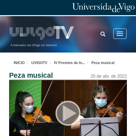
TOGGLE
Toggle
SEARCH
navigatio
A televisión da UVigo en Internet
INICIO
UVIGOTV
IV Premios de In
...
Peza musical
Peza musical
20 de abr. de 2022