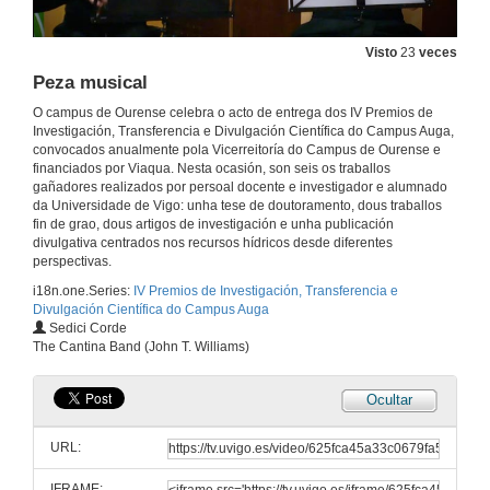
Visto
23
veces
Peza musical
O campus de Ourense celebra o acto de entrega dos IV Premios de
IV Premios de Investigación, Transferencia e Divulgación Científica do Campus Auga
Investigación, Transferencia e Divulgación Científica do Campus Auga,
Foron galardoados seis traballos de investigación, transferencia e divulgación científica
convocados anualmente pola Vicerreitoría do Campus de Ourense e
8 de abr. de 2022
financiados por Viaqua. Nesta ocasión, son seis os traballos
gañadores realizados por persoal docente e investigador e alumnado
da Universidade de Vigo: unha tese de doutoramento, dous traballos
fin de grao, dous artigos de investigación e unha publicación
Apertura musical
divulgativa centrados nos recursos hídricos desde diferentes
perspectivas.
20 de abr. de 2022
i18n.one.Series:
IV Premios de Investigación, Transferencia e
Divulgación Científica do Campus Auga
Apertura do acto
Sedici Corde
The Cantina Band (John T. Williams)
20 de abr. de 2022
Ocultar
Anuncio entrega de premios
URL:
20 de abr. de 2022
IFRAME: