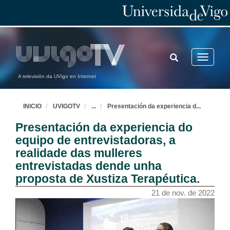
TOGGLE
Toggle
SEARCH
navigatio
A televisión da UVigo en Internet
INICIO
UVIGOTV
...
Presentación da experiencia d
...
Presentación da experiencia do
equipo de entrevistadoras, a
realidade das mulleres
entrevistadas dende unha
proposta de Xustiza Terapéutica.
21 de nov. de 2022