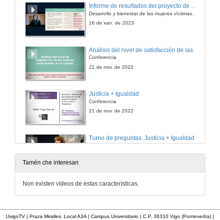
Informe de resultados del proyecto de cooperación internacional
Desarrollo y bienestar de las mujeres víctimas de la violencia de género desde la justicia terapéutica
16 de xan. de 2023
Análisis del nivel de satisfacción de las mujeres participantes en el estudio
Conferencia
21 de nov. de 2022
Justicia + Igualdad
Conferencia
21 de nov. de 2022
Turno de preguntas. Justicia + Igualdad
21 de nov. de 2022
Tamén che interesan
Mesa redonda con organizaciones sociales y de acompañamiento a víctimas desde las diferentes realidades en base a la implementación de Justicia Terapéutica en Ecuador
Non existen vídeos de estas características.
22 de nov. de 2022
UvigoTV | Praza Miralles. Local A3A | Campus Universitario | C.P. 36310 Vigo (Pontevedra) |