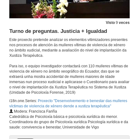
Visto
9
veces
Turno de preguntas. Justicia + Igualdad
Este proxecto pretende analizar os elementos vitimizadores presentes
nos procesos de atención ás mulleres vítimas de violencia de xénero
no ámbito xudicial, mediante a avaliación do nivel de implantación da
Xustiza Terapéutica.
Presentación del Proyecto
Para iso, o equipo investigador contactará con 110 mulleres vítimas de
violencia de xénero no ámbito xeográfico do Ecuador, das que se
21 de nov. de 2022
extraerá unha mostra accidental de mulleres maiores de idade
inmersas nun proceso xudicial e aplicarase o Cuestionario para avaliar
o nivel de implantación da Xustiza Terapéutica no Sistema de Xustiza
Presentación da experiencia do equipo de entrevistadoras, a realidade das mulleres entrevistadas dende unha proposta de Xustiza Terapéutica.
(Unidade de Psicoloxía Forense, 2019)
i18n.one.Series:
Proxecto "Desenvolvemento e benestar das mulleres
21 de nov. de 2022
víctimas de violencia de xénero dende a xustiza terapéutica"
Modera: Francisca Fariña
Catedrática de Psicoloxía básica e psicoloxía xurídica do menor.
Informe de resultados del proyecto de cooperación internacional
Coordinadora do grupo de Psicoloxía xurídica Psicología xurídica e da
Desarrollo y bienestar de las mujeres víctimas de la violencia de género desde la justicia terapéutica
saude: convivencia e benestar, Universidade de Vigo
16 de xan. de 2023