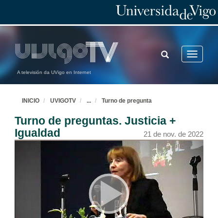
TOGGLE
Toggle
SEARCH
navigatio
A televisión da UVigo en Internet
INICIO
UVIGOTV
...
Turno de pregunta
Turno de preguntas. Justicia +
Igualdad
21 de nov. de 2022