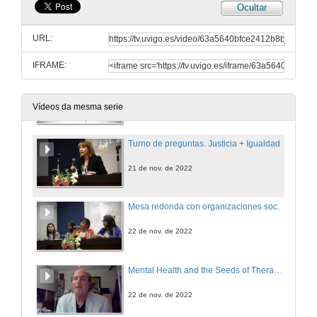
Ocultar
Análisis del nivel de satisfacción de las mujeres participantes en el estudio
Conferencia
URL:
21 de nov. de 2022
IFRAME:
Justicia + Igualdad
Conferencia
21 de nov. de 2022
Vídeos da mesma serie
Turno de preguntas. Justicia + Igualdad
21 de nov. de 2022
Mesa redonda con organizaciones sociales y de acompañamiento a víctimas desde las diferentes realidades en base a la implementación de Justicia Terapéutica en Ecuador
22 de nov. de 2022
Mental Health and the Seeds of Therapeutic Justice / Salud mental y los orígenes de la justicia terapéutica
22 de nov. de 2022