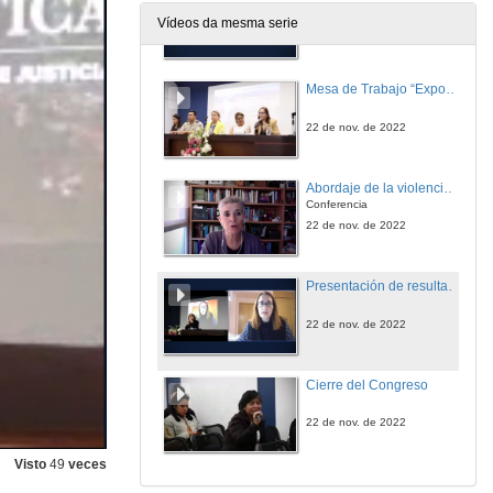
Vídeos da mesma serie
22 de nov. de 2022
Mesa de Trabajo “Exposición de necesidades de cambio hacia la implementación de Justicia Terapéutica en Ecuador desde la perspectiva de organizaciones gubernamentales”
22 de nov. de 2022
Abordaje de la violencia de género y la violencia intrafamiliar desde la Justicia Restaurativa (cloned)
Conferencia
22 de nov. de 2022
Presentación de resultados y conclusiones del congreso
22 de nov. de 2022
Cierre del Congreso
22 de nov. de 2022
Visto
49
veces