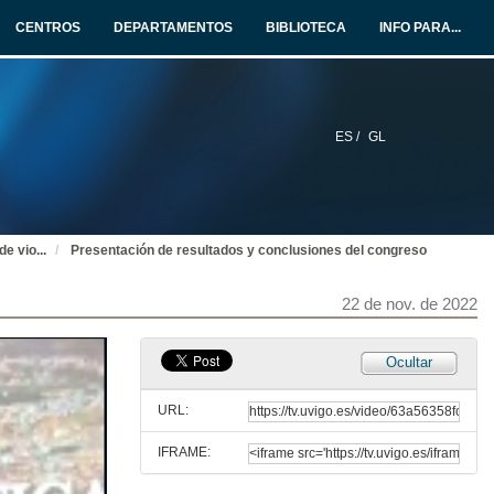
Conferencia
CENTROS
DEPARTAMENTOS
BIBLIOTECA
INFO PARA...
21 de nov. de 2022
Turno de preguntas. Justicia + Igualdad
21 de nov. de 2022
ES /
GL
Mesa redonda con organizaciones sociales y de acompañamiento a víctimas desde las diferentes realidades en base a la implementación de Justicia Terapéutica en Ecuador
22 de nov. de 2022
de vio
...
Presentación de resultados y conclusiones del congreso
Mental Health and the Seeds of Therapeutic Justice / Salud mental y los orígenes de la justicia terapéutica
22 de nov. de 2022
22 de nov. de 2022
Ocultar
Lecciones Aprendidas. Justicia Restaurativa y Justicia Terapéutica con mujeres que sufren violencia de género
Conferencia
URL:
22 de nov. de 2022
IFRAME:
Turno de preguntas. Lecciones Aprendidas. Justicia Restaurativa y Justicia Terapéutica con mujeres que sufren violencia de género