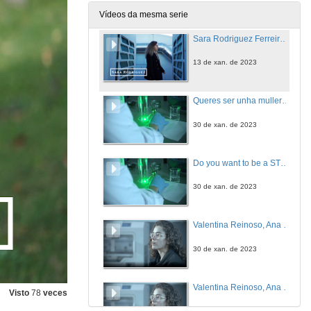
13 de xan. de 2023
Vídeos da mesma serie
Sara Rodriguez Ferreiro (English subtitles)
13 de xan. de 2023
Queres ser unha muller STEAM? Escola de Enxeñaría Industrial
30 de xan. de 2023
Do you want to be a STEAM woman? Industrial Engineering
30 de xan. de 2023
Valentina Reinoso, Ana Vilas e Carmen Mariño
30 de xan. de 2023
Valentina Reinoso, Ana Vilas y Carmen Mariño (English subtitles)
Visto
78
veces
30 de xan. de 2023