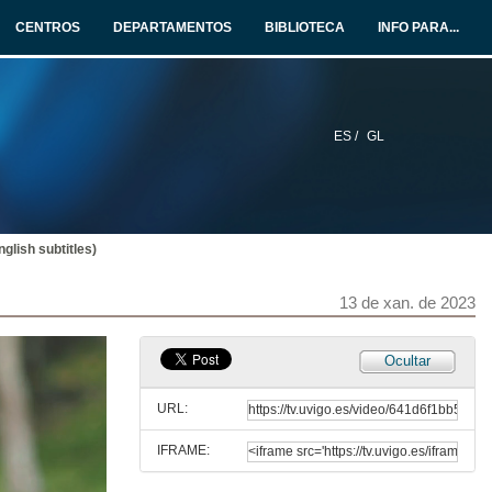
11 de xan. de 2023
CENTROS
DEPARTAMENTOS
BIBLIOTECA
INFO PARA...
Uxía García Luis
13 de xan. de 2023
ES /
GL
Uxía García Luis (English subtitles)
13 de xan. de 2023
glish subtitles)
Ana Cambón Periscal
13 de xan. de 2023
13 de xan. de 2023
Ana Cambón Periscal (English subtitles)
Ocultar
13 de xan. de 2023
URL:
IFRAME:
Sara Rodriguez Ferreiro