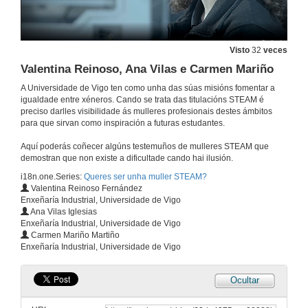
13 de xan. de 2023
Ana Cambón Periscal
Visto
32
veces
Valentina Reinoso, Ana Vilas e Carmen Mariño
13 de xan. de 2023
A Universidade de Vigo ten como unha das súas misións fomentar a
igualdade entre xéneros. Cando se trata das titulacións STEAM é
Ana Cambón Periscal (English subtitles)
preciso darlles visibilidade ás mulleres profesionais destes ámbitos
para que sirvan como inspiración a futuras estudantes.
13 de xan. de 2023
Aquí poderás coñecer algúns testemuños de mulleres STEAM que
demostran que non existe a dificultade cando hai ilusión.
Sara Rodriguez Ferreiro
i18n.one.Series:
Queres ser unha muller STEAM?
Valentina Reinoso Fernández
13 de xan. de 2023
Enxeñaría Industrial, Universidade de Vigo
Ana Vilas Iglesias
Enxeñaría Industrial, Universidade de Vigo
Sara Rodriguez Ferreiro (English subtitles)
Carmen Mariño Martiño
Enxeñaría Industrial, Universidade de Vigo
13 de xan. de 2023
Ocultar
Queres ser unha muller STEAM? Escola de Enxeñaría Industrial