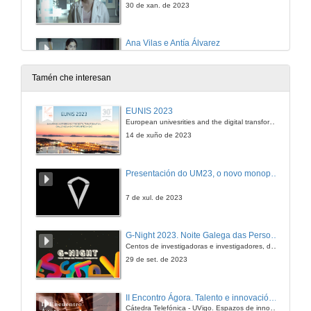
30 de xan. de 2023
Ana Vilas e Antía Álvarez
30 de xan. de 2023
Tamén che interesan
Ana Vilas y Antía Álvarez (English subtitles)
EUNIS 2023
European univesrities and the digital transformation: challenges and opportunities ahead
30 de xan. de 2023
14 de xuño de 2023
Carmen Mariño e Silvia Rivas
Presentación do UM23, o novo monopraza de UVigo Motorsport
30 de xan. de 2023
7 de xul. de 2023
Carmen Mariño y Silvia Rivas (English subtitles)
G-Night 2023. Noite Galega das Persoas Investigadoras. Conciencias creativas
Centos de investigadoras e investigadores, decenas de actividades e sete cidades
30 de xan. de 2023
29 de set. de 2023
Ana Sánchez e Antía Álvarez
II Encontro Ágora. Talento e innovación na era da transformación dixital
Cátedra Telefónica - UVigo. Espazos de innovación