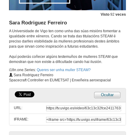
11 de xan. de 2023
Visto
92
veces
Do you want to be a STEAM woman? Aeronautical and Space Engineering
Sara Rodriguez Ferreiro
11 de xan. de 2023
A Universidade de Vigo ten como unha das súas misións fomentar a
igualdade entre xéneros. Cando se trata das titulacións STEAM é
preciso darlles visibilidade ás mulleres profesionais destes ámbitos
Uxía García Luis
para que sirvan como inspiración a futuras estudantes.
13 de xan. de 2023
Aquí poderás coñecer algúns testemuños de mulleres STEAM que
demostran que non existe a dificultade cando hai ilusión.
i18n.one.Series:
Queres ser unha muller STEAM?
Uxía García Luis (English subtitles)
Sara Rodriguez Ferreiro
Spacecraft Controller en EUMETSAT | Enxeñeira aeroespacial
13 de xan. de 2023
Ocultar
Ana Cambón Periscal
URL:
13 de xan. de 2023
IFRAME:
Ana Cambón Periscal (English subtitles)