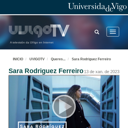
TOGGLE
Toggle
SEARCH
navigatio
A televisión da UVigo en Internet
INICIO
UVIGOTV
Queres
...
Sara Rodriguez Ferreiro
Sara Rodriguez Ferreiro
13 de xan. de 2023
Queres ser unha muller STEAM? Grao en Enxeñaría Aeroespacial