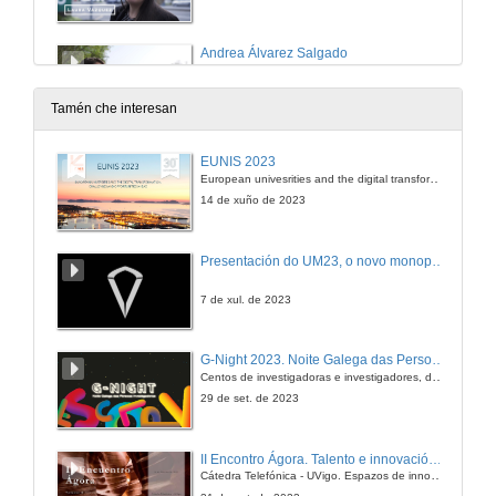
Andrea Álvarez Salgado
Queres ser unha muller STEAM? Grao en Enxeñaría Agraria
4 de xul. de 2022
Tamén che interesan
Andrea Álvarez Salgado (English subtitles)
EUNIS 2023
Queres ser unha muller STEAM? Grao en Enxeñaría Agraria
European univesrities and the digital transformation: challenges and opportunities ahead
4 de xul. de 2022
14 de xuño de 2023
Laura Meno Fariñas
Presentación do UM23, o novo monopraza de UVigo Motorsport
Queres ser unha muller STEAM? Grao en Enxeñaría Agraria
4 de xul. de 2022
7 de xul. de 2023
Laura Meno Fariñas (English subtitles)
G-Night 2023. Noite Galega das Persoas Investigadoras. Conciencias creativas
Queres ser unha muller STEAM? Grao en Enxeñaría Agraria
Centos de investigadoras e investigadores, decenas de actividades e sete cidades
4 de xul. de 2022
29 de set. de 2023
Queres ser unha muller STEAM? Escola de Enxeñaría de Minas e Enerxía
II Encontro Ágora. Talento e innovación na era da transformación dixital
Queres ser unha muller STEAM?
Cátedra Telefónica - UVigo. Espazos de innovación
23 de xuño de 2021