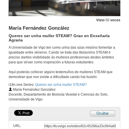
Carmen Mariño e Silvia Rivas
Visto
50
veces
30 de xan. de 2023
María Fernández González
Queres ser unha muller STEAM? Grao en Enxeñaría
Agraria
Carmen Mariño y Silvia Rivas (English subtitles)
A Universidade de Vigo ten como unha das súas misións fomentar a
30 de xan. de 2023
igualdade entre xéneros. Cando se trata das titulacións STEAM é
preciso darlles visibilidade ás mulleres profesionais destes ámbitos
para que sirvan como inspiración a futuras estudantes.
Ana Sánchez e Antía Álvarez
Aquí poderás coñecer algúns testemuños de mulleres STEAM que
30 de xan. de 2023
demostran que non existe a dificultade cando hai ilusión.
i18n.one.Series:
Queres ser unha muller STEAM?
María Fernández González
Ana Sánchez y Antía Álvarez (English subtitles)
Docente, Departamento de Bioloxía Vexetal e Ciencias do Solo,
Universidade de Vigo
30 de xan. de 2023
Ocultar
Queres ser unha muller STEAM? Grao en Enxeñaría Agraria
URL:
4 de xul. de 2022