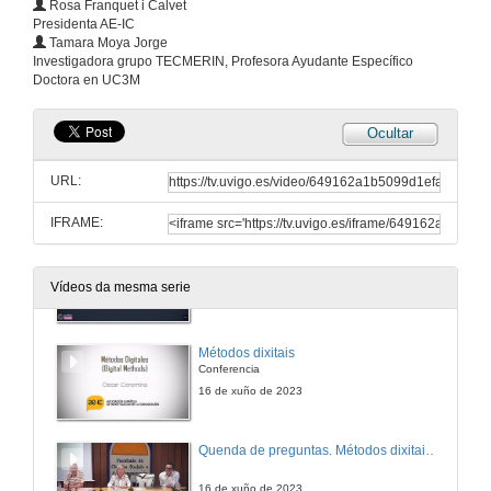
Rosa Franquet i Calvet
Presidenta AE-IC
Tamara Moya Jorge
Quenda de preguntas. Achegas feministas á investigación en comunicación
Investigadora grupo TECMERIN, Profesora Ayudante Específico
Doctora en UC3M
15 de xuño de 2023
Ocultar
Presentación RAE-IC
Conferencia
URL:
16 de xuño de 2023
IFRAME:
Fuentes e datos abertos para investigar en comunicación
Conferencia
Vídeos da mesma serie
16 de xuño de 2023
Métodos dixitais
Conferencia
16 de xuño de 2023
Quenda de preguntas. Métodos dixitais: posibilidades e limitacións
16 de xuño de 2023