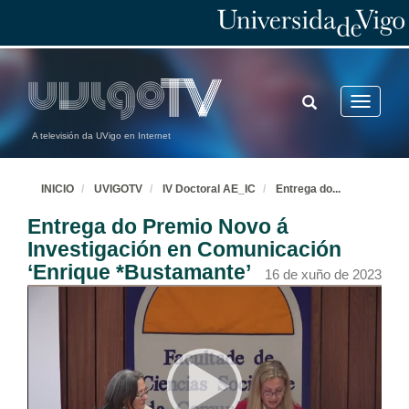
TOGGLE
Toggle
SEARCH
navigatio
A televisión da UVigo en Internet
INICIO
UVIGOTV
IV Doctoral AE_IC
Entrega do
...
Entrega do Premio Novo á
Investigación en Comunicación
‘Enrique *Bustamante’
16 de xuño de 2023