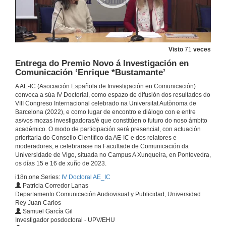
Visto
71
veces
Entrega do Premio Novo á Investigación en
Comunicación ‘Enrique *Bustamante’
Inauguración
A AE-IC (Asociación Española de Investigación en Comunicación)
15 de xuño de 2023
convoca a súa IV Doctorial, como espazo de difusión dos resultados do
VIII Congreso Internacional celebrado na Universitat Autònoma de
Barcelona (2022), e como lugar de encontro e diálogo con e entre
Intervención de Rosa Franquet i Calvet
as/vos mozas investigadoras/é que constitúen o futuro do noso ámbito
Conferencia
académico. O modo de participación será presencial, con actuación
15 de xuño de 2023
prioritaria do Consello Científico da AE-IC e dos relatores e
moderadores, e celebrarase na Facultade de Comunicación da
Universidade de Vigo, situada no Campus A Xunqueira, en Pontevedra,
Discurso de Iolanda Tortajada
os días 15 e 16 de xuño de 2023.
i18n.one.Series:
IV Doctoral AE_IC
15 de xuño de 2023
Patricia Corredor Lanas
Departamento Comunicación Audiovisual y Publicidad, Universidad
Rey Juan Carlos
Principais fitos da cuarta onda
Samuel García Gil
Conferencia
Investigador posdoctoral - UPV/EHU
15 de xuño de 2023