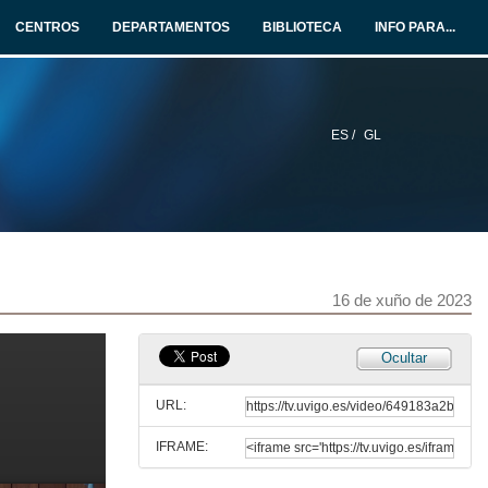
Conferencia
CENTROS
DEPARTAMENTOS
BIBLIOTECA
INFO PARA...
15 de xuño de 2023
Discurso de Iolanda Tortajada
15 de xuño de 2023
ES /
GL
Principais fitos da cuarta onda
Conferencia
15 de xuño de 2023
Quenda de preguntas. Achegas feministas á investigación en comunicación
16 de xuño de 2023
15 de xuño de 2023
Ocultar
Presentación RAE-IC
Conferencia
URL:
16 de xuño de 2023
IFRAME:
Fuentes e datos abertos para investigar en comunicación