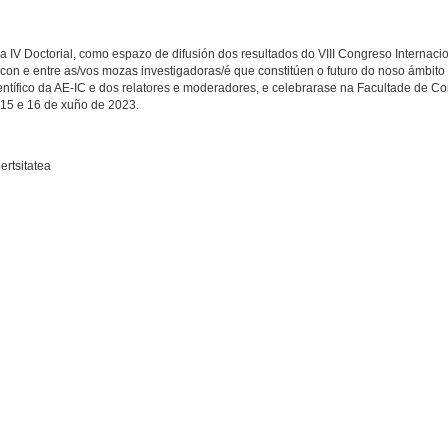
 IV Doctorial, como espazo de difusión dos resultados do VIII Congreso Internaci
 con e entre as/vos mozas investigadoras/é que constitúen o futuro do noso ámbit
ientífico da AE-IC e dos relatores e moderadores, e celebrarase na Facultade de 
 15 e 16 de xuño de 2023.
ertsitatea