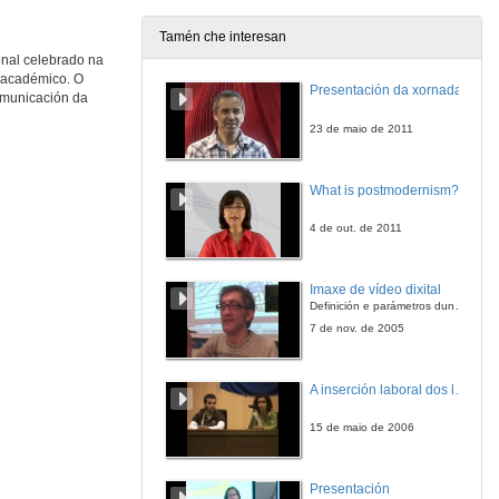
Tamén che interesan
onal celebrado na
o académico. O
Presentación da xornada
Comunicación da
23 de maio de 2011
What is postmodernism?
4 de out. de 2011
Imaxe de vídeo dixital
Definición e parámetros dunha imaxe dixital. Resolución e Aspecto. Profundidade da cor. Compresión. Frame por segundo. Entrelazado. Campos, cadros
7 de nov. de 2005
A inserción laboral dos licenciados en Ciencias do Mar: a carreira investigadora
15 de maio de 2006
Presentación