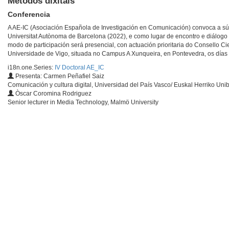
Métodos dixitais
Conferencia
A AE-IC (Asociación Española de Investigación en Comunicación) convoca a súa
Universitat Autònoma de Barcelona (2022), e como lugar de encontro e diálogo
modo de participación será presencial, con actuación prioritaria do Consello C
Universidade de Vigo, situada no Campus A Xunqueira, en Pontevedra, os días
i18n.one.Series:
IV Doctoral AE_IC
Presenta: Carmen Peñafiel Saiz
Comunicación y cultura digital, Universidad del País Vasco/ Euskal Herriko Unib
Òscar Coromina Rodriguez
Senior lecturer in Media Technology, Malmö University