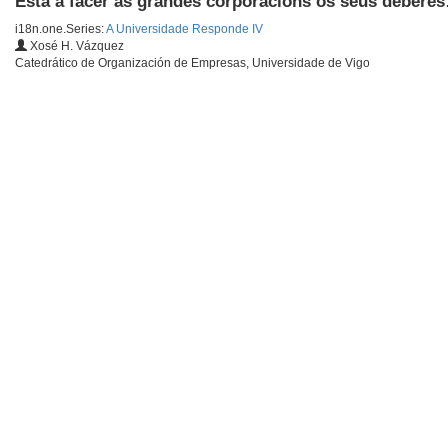
Está a facer as grandes corporacións os seus deberes
i18n.one.Series:
A Universidade Responde IV
Xosé H. Vázquez
Catedrático de Organización de Empresas, Universidade de Vigo