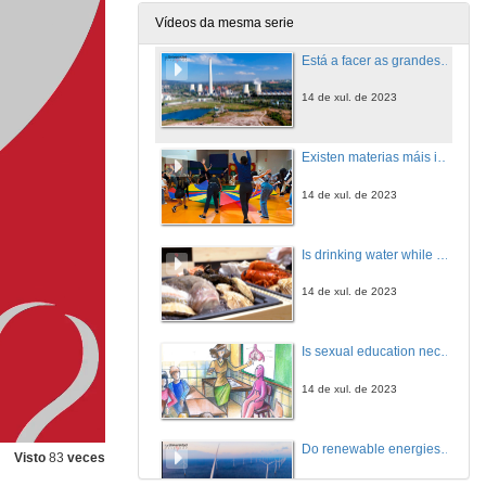
14 de xul. de 2023
Vídeos da mesma serie
Está a facer as grandes corporacións os seus deberes… para loitar contra o cambio climático?
14 de xul. de 2023
Existen materias máis importantes que outras para o desenvolvemento dos nenos?
14 de xul. de 2023
Is drinking water while eating seafood unhealthy?
14 de xul. de 2023
Is sexual education necessary from childhood?
14 de xul. de 2023
Do renewable energies cause pollution?
Visto
83
veces
14 de xul. de 2023