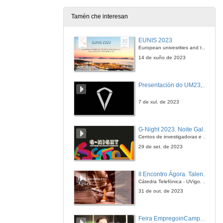
Tamén che interesan
Are big corporations doing their homework... to fight climate change?
EUNIS 2023
14 de xul. de 2023
European univesrities and the digital transformation: challenges and opportunities ahead
14 de xuño de 2023
Are there subjects more important than others for the development of children?
Presentación do UM23, o novo monopraza de UVigo Motorsport
14 de xul. de 2023
7 de xul. de 2023
G-Night 2023. Noite Galega das Persoas Investigadoras. Conciencias creativas
Centos de investigadoras e investigadores, decenas de actividades e sete cidades
29 de set. de 2023
II Encontro Ágora. Talento e innovación na era da transformación dixital
Cátedra Telefónica - UVigo. Espazos de innovación
31 de out. de 2023
Feira EmpregoinCampus Vigo 2024