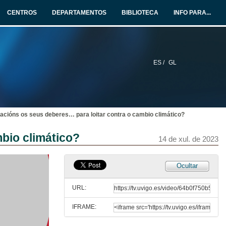
CENTROS
DEPARTAMENTOS
BIBLIOTECA
INFO PARA...
ES /
GL
racións os seus deberes… para loitar contra o cambio climático?
Beber auga cando comemos marisco é perxudicial?
bio climático?
14 de xul. de 2023
14 de xul. de 2023
É necesaria a educación sexual dende a infancia?
Ocultar
14 de xul. de 2023
URL:
IFRAME:
A enerxías sostibles contaminan?