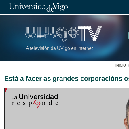
A televisión da UVigo en Internet
INICIO
Está a facer as grandes corporacións o