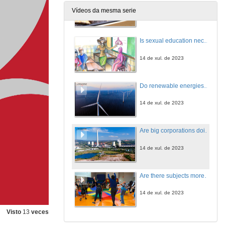
Vídeos da mesma serie
14 de xul. de 2023
Is sexual education necessary from childhood?
14 de xul. de 2023
Do renewable energies cause pollution?
14 de xul. de 2023
Are big corporations doing their homework... to fight climate change?
14 de xul. de 2023
Are there subjects more important than others for the development of children?
14 de xul. de 2023
Visto
13
veces