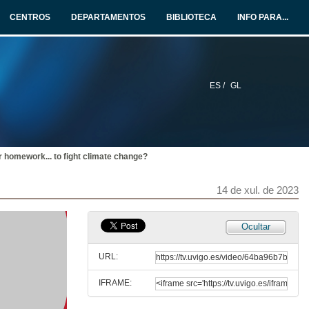
CENTROS
DEPARTAMENTOS
BIBLIOTECA
INFO PARA...
14 de xul. de 2023
É necesaria a educación sexual dende a infancia?
14 de xul. de 2023
ES /
GL
A enerxías sostibles contaminan?
14 de xul. de 2023
r homework... to fight climate change?
Está a facer as grandes corporacións os seus deberes… para loitar contra o cambio climático?
14 de xul. de 2023
14 de xul. de 2023
Ocultar
Existen materias máis importantes que outras para o desenvolvemento dos nenos?
URL:
14 de xul. de 2023
IFRAME:
Is drinking water while eating seafood unhealthy?