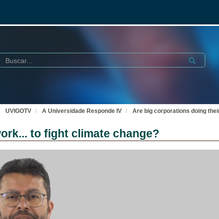
Buscar
Submit
UVIGOTV
A Universidade Responde IV
Are big corporations doing thei
rk... to fight climate change?