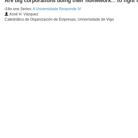
Are big corporations doing their homework... to fight
i18n.one.Series:
A Universidade Responde IV
Xosé H. Vázquez
Catedrático de Organización de Empresas, Universidade de Vigo