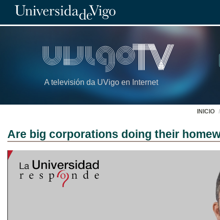
A televisión da UVigo en Internet
INICIO
Are big corporations doing their homewo