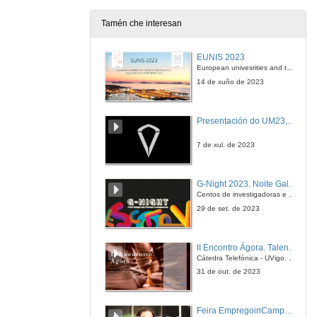
Tamén che interesan
EUNIS 2023
European univesrities and the digital transformation: challenges and opportunities ahead
14 de xuño de 2023
Presentación do UM23, o novo monopraza de UVigo Motorsport
7 de xul. de 2023
G-Night 2023. Noite Galega das Persoas Investigadoras. Conciencias creativas
Centos de investigadoras e investigadores, decenas de actividades e sete cidades
29 de set. de 2023
II Encontro Ágora. Talento e innovación na era da transformación dixital
Cátedra Telefónica - UVigo. Espazos de innovación
31 de out. de 2023
Feira EmpregoinCampus Vigo 2024