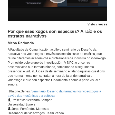
5 de out. de 2023
Adaptación mecánica do xogo Forge of Destiny a través do deseño didáctico do nivel Labirinto da Verdade
Conferencia
5 de out. de 2023
Visto
7
veces
Por que eses xogos son especiais? A raíz e os
estratos narrativos
Parodia e posta ao espido das mecánicas do videoxogo: unha aproximación desde a *desautomatización á evolución *videolúdica
Mesa Redonda
5 de out. de 2023
A Facultade de Comunicación acolle o seminario de Deseño da
narrativa nos videoxogos a través das mecánicas e da estética, que
reúne diferentes académicos e profesionais da industria do videoxogo.
Disonancia e Consonancia ludonarrativa como ferramentas potenciadoras
Promovido polo grupo de investigación -V-NPC, o encontro
Conferencia
desenvólvese nun formato híbrido, combinando o seguimento
5 de out. de 2023
presencial e virtual. A idea deste seminario é falar daquelas cuestións
que normalmente non se tratan á hora de falar de narrativa e
videoxogo e que son aspectos fundamentais como a parte visual e
Análise de mecánicas a través dos Skill Atoms: Competencias clave e Minecraft Education
sonora.
Conferencia
i18n.one.Series:
Seminario. Deseño da narrativa nos videoxogos a
5 de out. de 2023
través das mecánicas e a estética
Presenta: Alexandra Samper
Universidad Euneiz
Modding appropriation of voiced narrative in AAA games using xVASynth AI Voice Mod: The Skyrim Case Study
Jorge Fernández Meneses
Conferencia
Deseñador de videoxogos. Team Panda
5 de out. de 2023