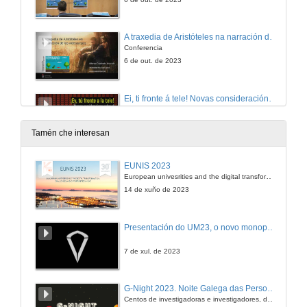
A traxedia de Aristóteles na narración dos videoxogos
Conferencia
6 de out. de 2023
Ei, ti fronte á tele! Novas consideracións sobre o dobre rol actancial do xogador e a VR
Conferencia
6 de out. de 2023
Tamén che interesan
Xogando con Shakespeare: To Be or Not to Be de Ryan North
EUNIS 2023
Conferencia
European univesrities and the digital transformation: challenges and opportunities ahead
6 de out. de 2023
14 de xuño de 2023
Quenda de Preguntas. Elementos narrativos «ao noso lado da pantalla”
Presentación do UM23, o novo monopraza de UVigo Motorsport
6 de out. de 2023
7 de xul. de 2023
Conclusións do Seminario e Clausura
G-Night 2023. Noite Galega das Persoas Investigadoras. Conciencias creativas
Centos de investigadoras e investigadores, decenas de actividades e sete cidades
6 de out. de 2023