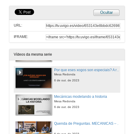
Ocultar
Deseño de Experiencias Lúdicas de Aprendizaxe a través das Mecánicas de Xogo: unha proposta de modelo para o deseño de videoxogos educativos
Conferencia
URL:
5 de out. de 2023
IFRAME:
Deseño da Narrativa en Videoxogos a través das mecánicas e a estética
Mesa Redonda
6 de out. de 2023
Vídeos da mesma serie
Por que eses xogos son especiais? A raíz e os estratos narrativos
Mesa Redonda
6 de out. de 2023
Mecánicas modelando a historia
Mesa Redonda
6 de out. de 2023
Quenda de Preguntas. MECANICAS – Mecánicas, Recompensas, Niveis
6 de out. de 2023