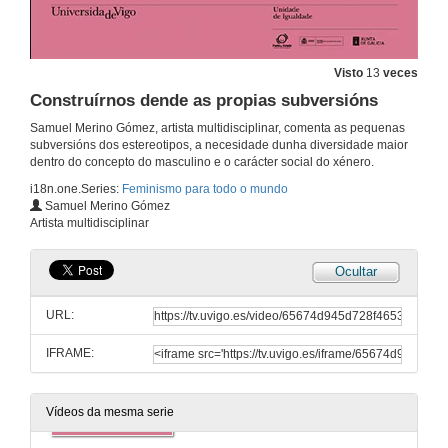
Feminismo e cinema. Reflexións a partir de Brainwashed: sexo, cámara e poder de Nina Menkes
29 de nov. de 2023
Visto
13
veces
Construírnos dende as propias subversións
Por un novo contrato social. Contra o imperio do patriarcado
Samuel Merino Gómez, artista multidisciplinar, comenta as pequenas
29 de nov. de 2023
subversións dos estereotipos, a necesidade dunha diversidade maior
dentro do concepto do masculino e o carácter social do xénero.
i18n.one.Series:
Feminismo para todo o mundo
Cal é o papel dos homes na loita pola igualdade?
Samuel Merino Gómez
Artista multidisciplinar
29 de nov. de 2023
Ocultar
Cuestionando a manosfera e o antifeminismo
URL:
29 de nov. de 2023
IFRAME:
Asumirse como ex-machista
29 de nov. de 2023
Vídeos da mesma serie