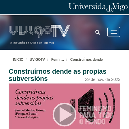
TOGGLE
Toggle
SEARCH
navigatio
A televisión da UVigo en Internet
INICIO
UVIGOTV
Femin
...
Construírnos dende
Construírnos dende as propias
subversións
29 de nov. de 2023