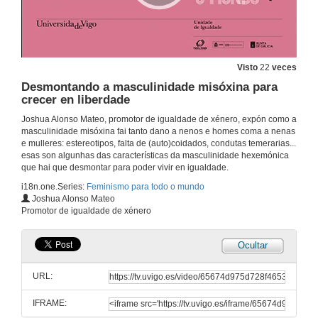
Cuestionando a manosfera e o antifeminismo
29 de nov. de 2023
Visto
22
veces
Asumirse como ex-machista
Desmontando a masculinidade misóxina para
29 de nov. de 2023
crecer en liberdade
Joshua Alonso Mateo, promotor de igualdade de xénero, expón como a
masculinidade misóxina fai tanto dano a nenos e homes coma a nenas
Construírnos dende as propias subversións
e mulleres: estereotipos, falta de (auto)coidados, condutas temerarias...
esas son algunhas das características da masculinidade hexemónica
29 de nov. de 2023
que hai que desmontar para poder vivir en igualdade.
i18n.one.Series:
Feminismo para todo o mundo
Responsabilizándonos das condutas que o xénero creou en nós
Joshua Alonso Mateo
Promotor de igualdade de xénero
29 de nov. de 2023
Ocultar
Redefinir a autoestima: á procura de novos valores feministas
URL:
29 de nov. de 2023
IFRAME: