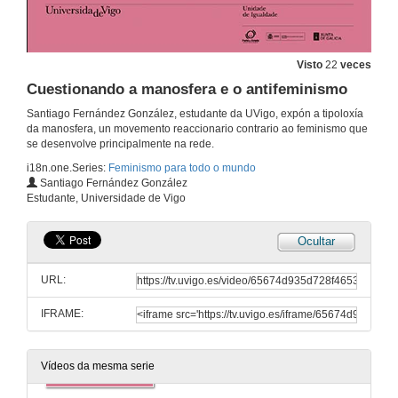
Visto
22
veces
Cuestionando a manosfera e o antifeminismo
Santiago Fernández González, estudante da UVigo, expón a tipoloxía
da manosfera, un movemento reaccionario contrario ao feminismo que
se desenvolve principalmente na rede.
i18n.one.Series:
Feminismo para todo o mundo
Feminismo e cinema. Reflexións a partir de Brainwashed: sexo, cámara e poder de Nina Menkes
Santiago Fernández González
Estudante, Universidade de Vigo
29 de nov. de 2023
Ocultar
Por un novo contrato social. Contra o imperio do patriarcado
URL:
29 de nov. de 2023
IFRAME:
Cal é o papel dos homes na loita pola igualdade?
29 de nov. de 2023
Vídeos da mesma serie