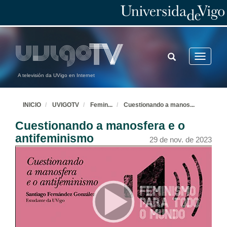
TOGGLE
Toggle
SEARCH
navigatio
A televisión da UVigo en Internet
INICIO
UVIGOTV
Femin
...
Cuestionando a manos
...
Cuestionando a manosfera e o
antifeminismo
29 de nov. de 2023