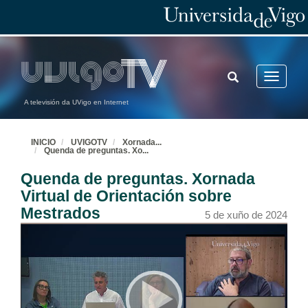
TOGGLE
Toggle
SEARCH
navigatio
A televisión da UVigo en Internet
INICIO
UVIGOTV
Xornada
...
Quenda de preguntas. Xo
...
Quenda de preguntas. Xornada
Virtual de Orientación sobre
Mestrados
5 de xuño de 2024