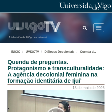
TOGGLE
Toggle
SEARCH
navigatio
A televisión da UVigo en Internet
INICIO
UVIGOTV
Diálogos Decoloniais
Quenda d
...
Quenda de preguntas.
Protagonismo e transculturalidade:
A agência decolonial feminina na
formação identitária de Ijuí'
13 de maio de 2026