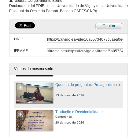
Modera: Jorge Antonio Berndt
Transiberismo no contexto do debate decolonial: de Saramago a Grada Kilomba
Doctorando del PDIEL de la Universidade de Vigo y de la Universidade
Conferencia
Estadual do Oeste do Paraná. Becario CAPES/CNPq.
29 de abr. de 2026
Ocultar
Quenda de preguntas. Transiberismo no contexto do debate decolonial: de Saramago a Grada Kilomba
URL:
29 de abr. de 2026
IFRAME:
Protagonismo e transculturalidade: A agência decolonial feminina na formação identitária de Ijuí'
Conferencia
14 de maio de 2026
Vídeos da mesma serie
Quenda de preguntas. Protagonismo e transculturalidade: A agência decolonial feminina na formação identitária de Ijuí'
13 de maio de 2026
Tradução e Decolonialidade
Conferencia
20 de maio de 2026