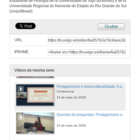
Estudiante de Filología de la Universidade de Vigo (Erasmus) y de la
Universidade Regional do Noroeste do Estado do Rio Grande do Sul
(Unijuí/Brasil)
Ocultar
Transiberismo no contexto do debate decolonial: de Saramago a Grada Kilomba
Conferencia
URL:
29 de abr. de 2026
IFRAME:
Quenda de preguntas. Transiberismo no contexto do debate decolonial: de Saramago a Grada Kilomba
29 de abr. de 2026
Vídeos da mesma serie
Protagonismo e transculturalidade: A agência decolonial feminina na formação identitária de Ijuí'
Conferencia
14 de maio de 2026
Quenda de preguntas. Protagonismo e transculturalidade: A agência decolonial feminina na formação identitária de Ijuí'
13 de maio de 2026