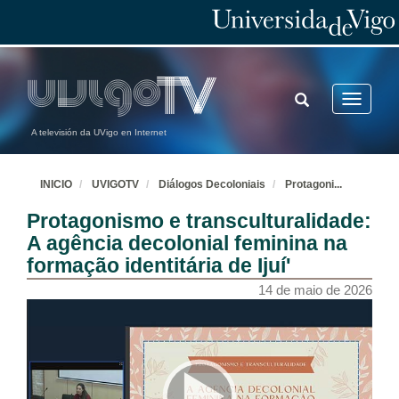
TOGGLE
Toggle
SEARCH
navigatio
A televisión da UVigo en Internet
INICIO
UVIGOTV
Diálogos Decoloniais
Protagoni
...
Protagonismo e transculturalidade:
A agência decolonial feminina na
formação identitária de Ijuí'
14 de maio de 2026