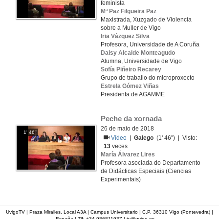
feminista
Mª Paz Filgueira Paz
Maxistrada, Xuzgado de Violencia
sobre a Muller de Vigo
Iria Vázquez Silva
Profesora, Universidade de A Coruña
Daisy Alcalde Monteagudo
Alumna, Universidade de Vigo
Sofía Piñeiro Recarey
Grupo de traballo do microproxecto
Estrela Gómez Viñas
Presidenta de AGAMME
Peche da xornada
26 de maio de 2018
1' 46''
Vídeo
|
Galego
(1' 46'') | Visto:
13
veces
María Álvarez Lires
Profesora asociada do Departamento
de Didácticas Especiais (Ciencias
Experimentais)
UvigoTV | Praza Miralles. Local A3A | Campus Universitario | C.P. 36310 Vigo (Pontevedra) |
España | Tlf: +34 986811937 |
tv@uvigo.es