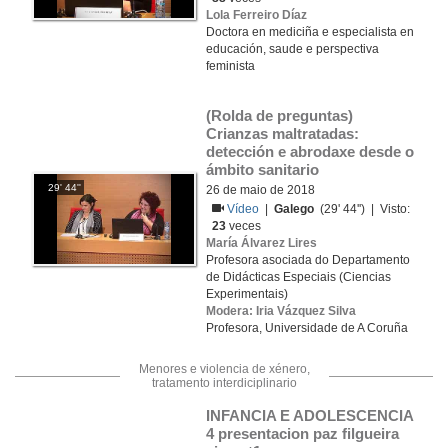
Lola Ferreiro Díaz
Doctora en mediciña e especialista en
educación, saude e perspectiva
feminista
(Rolda de preguntas) 
Crianzas maltratadas: 
detección e abrodaxe desde o 
ámbito sanitario
29' 44''
26 de maio de 2018
Vídeo
|
Galego
(29' 44'') | Visto:
23
veces
María Álvarez Lires
Profesora asociada do Departamento
de Didácticas Especiais (Ciencias
Experimentais)
Modera: Iria Vázquez Silva
Profesora, Universidade de A Coruña
Menores e violencia de xénero,
tratamento interdiciplinario
INFANCIA E ADOLESCENCIA 
4 presentacion paz filgueira 