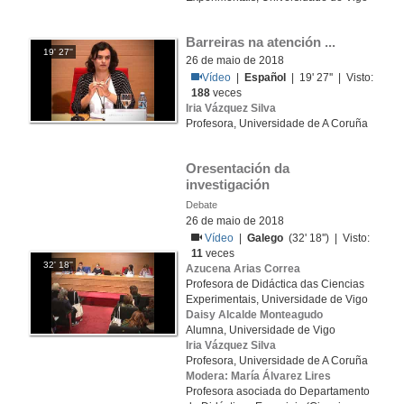
Barreiras na atención ...
19' 27''
26 de maio de 2018
Vídeo
|
Español
| 19' 27'' | Visto:
188
veces
Iria Vázquez Silva
Profesora, Universidade de A Coruña
Oresentación da 
investigación
Debate
26 de maio de 2018
Vídeo
|
Galego
(32' 18'') | Visto:
11
veces
32' 18''
Azucena Arias Correa
Profesora de Didáctica das Ciencias
Experimentais, Universidade de Vigo
Daisy Alcalde Monteagudo
Alumna, Universidade de Vigo
Iria Vázquez Silva
Profesora, Universidade de A Coruña
Modera: María Álvarez Lires
Profesora asociada do Departamento