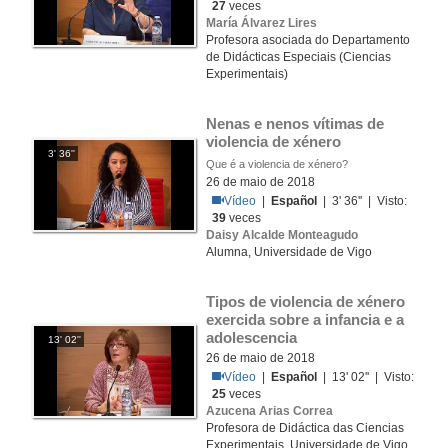
27
veces
María Álvarez Lires
Profesora asociada do Departamento
de Didácticas Especiais (Ciencias
Experimentais)
Nenas e nenos vítimas de 
violencia de xénero
3' 36''
Que é a violencia de xénero?
26 de maio de 2018
Vídeo
|
Español
| 3' 36'' | Visto:
39
veces
Daisy Alcalde Monteagudo
Alumna, Universidade de Vigo
Tipos de violencia de xénero 
exercida sobre a infancia e a 
adolescencia
13' 02''
26 de maio de 2018
Vídeo
|
Español
| 13' 02'' | Visto:
25
veces
Azucena Arias Correa
Profesora de Didáctica das Ciencias
Experimentais, Universidade de Vigo