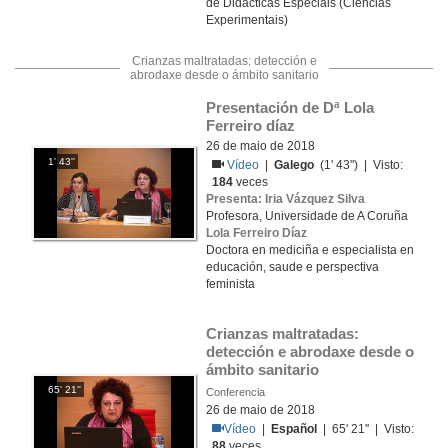
de Didácticas Especiais (Ciencias
Experimentais)
Crianzas maltratadas: detección e
abrodaxe desde o ámbito sanitario
Presentación de Dª Lola 
Ferreiro díaz
26 de maio de 2018
1' 43''
Vídeo
|
Galego
(1' 43'') | Visto:
184
veces
Presenta: Iria Vázquez Silva
Profesora, Universidade de A Coruña
Lola Ferreiro Díaz
Doctora en mediciña e especialista en
educación, saude e perspectiva
feminista
Crianzas maltratadas: 
detección e abrodaxe desde o 
ámbito sanitario
65' 21''
Conferencia
26 de maio de 2018
Vídeo
|
Español
| 65' 21'' | Visto:
88
veces