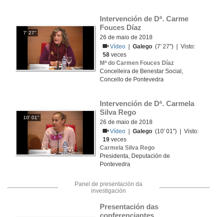
Intervención de Dª. Carme 
Fouces Díaz
7' 27''
26 de maio de 2018
Vídeo
|
Galego
(7' 27'') | Visto:
58
veces
Mª do Carmen Fouces Díaz
Concelleira de Benestar Social,
Concello de Pontevedra
Intervención de Dª. Carmela 
Silva Rego
10' 01''
26 de maio de 2018
Vídeo
|
Galego
(10' 01'') | Visto:
19
veces
Carmela Silva Rego
Presidenta, Deputación de
Pontevedra
Panel de presentación da
investigación
Presentación das 
conferenciantes