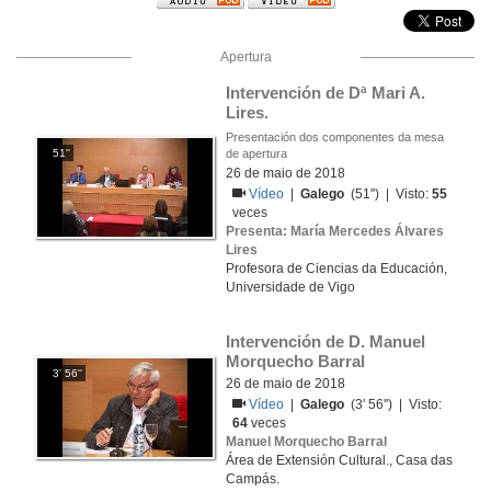
Apertura
Intervención de Dª Mari A. 
Lires.
Presentación dos componentes da mesa
51''
de apertura
26 de maio de 2018
Vídeo
|
Galego
(51'') | Visto:
55
veces
Presenta: María Mercedes Álvares
Lires
Profesora de Ciencias da Educación,
Universidade de Vigo
Intervención de D. Manuel 
Morquecho Barral
3' 56''
26 de maio de 2018
Vídeo
|
Galego
(3' 56'') | Visto:
64
veces
Manuel Morquecho Barral
Área de Extensión Cultural., Casa das
Campás.