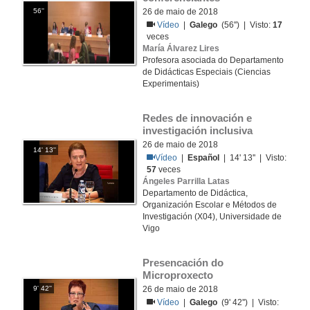
56''
26 de maio de 2018
Vídeo
|
Galego
(56'') | Visto:
17
veces
María Álvarez Lires
Profesora asociada do Departamento
de Didácticas Especiais (Ciencias
Experimentais)
Redes de innovación e 
investigación inclusiva
26 de maio de 2018
14' 13''
Vídeo
|
Español
| 14' 13'' | Visto:
57
veces
Ángeles Parrilla Latas
Departamento de Didáctica,
Organización Escolar e Métodos de
Investigación (X04), Universidade de
Vigo
Presencación do 
Microproxecto
9' 42''
26 de maio de 2018
Vídeo
|
Galego
(9' 42'') | Visto: