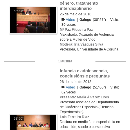
xénero, tratamento 
interdiciplinario
38' 57''
26 de maio de 2018
Vídeo
|
Galego
(38' 57'') | Visto:
30
veces
Mª Paz Filgueira Paz
Maxistrada, Xuzgado de Violencia
sobre a Muller de Vigo
Modera: Iria Vázquez Silva
Profesora, Universidade de A Coruña
Clausura
Infancia e adolescencia, 
conclusións e preguntas
26 de maio de 2018
Vídeo
|
Galego
(51' 00'') | Visto:
62
veces
Presenta: María Álvarez Lires
Profesora asociada do Departamento
de Didácticas Especiais (Ciencias
Experimentais)
Lola Ferreiro Díaz
51' 00''
Doctora en mediciña e especialista en
educación, saude e perspectiva