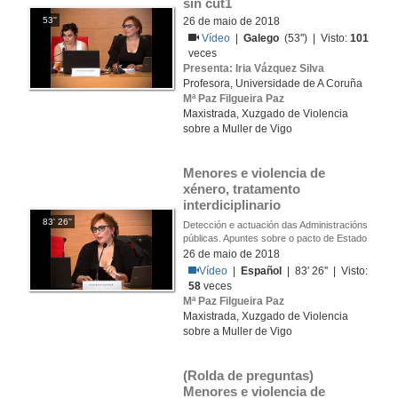
sin cut1
53''
26 de maio de 2018
Vídeo
|
Galego
(53'') | Visto:
101
veces
Presenta: Iria Vázquez Silva
Profesora, Universidade de A Coruña
Mª Paz Filgueira Paz
Maxistrada, Xuzgado de Violencia
sobre a Muller de Vigo
Menores e violencia de 
xénero, tratamento 
interdiciplinario
83' 26''
Detección e actuación das Administracións
públicas. Apuntes sobre o pacto de Estado
26 de maio de 2018
Vídeo
|
Español
| 83' 26'' | Visto:
58
veces
Mª Paz Filgueira Paz
Maxistrada, Xuzgado de Violencia
sobre a Muller de Vigo
(Rolda de preguntas) 
Menores e violencia de 