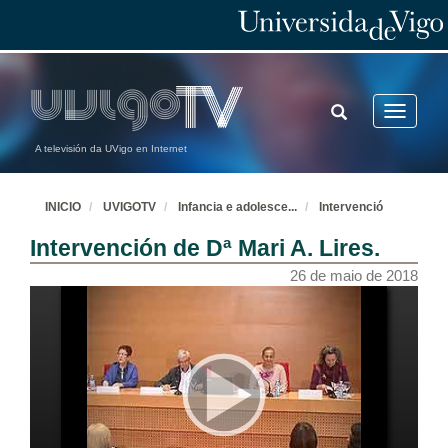
TOGGLE
Toggle
SEARCH
navigatio
A televisión da UVigo en Internet
INICIO
UVIGOTV
Infancia e adolesce
...
Intervenció
Intervención de Dª Mari A. Lires.
26 de maio de 2018