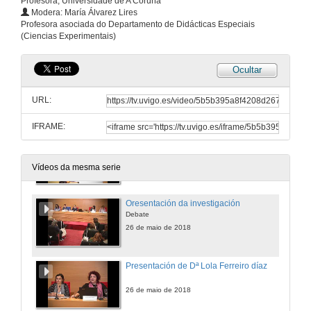
Profesora, Universidade de A Coruña
Modera: María Álvarez Lires
Nenas e nenos vítimas de violencia de xénero
Profesora asociada do Departamento de Didácticas Especiais
Que é a violencia de xénero?
(Ciencias Experimentais)
26 de maio de 2018
Ocultar
Tipos de violencia de xénero exercida sobre a infancia e a adolescencia
URL:
26 de maio de 2018
IFRAME:
Barreiras na atención ...
26 de maio de 2018
Vídeos da mesma serie
Oresentación da investigación
Debate
26 de maio de 2018
Presentación de Dª Lola Ferreiro díaz
26 de maio de 2018