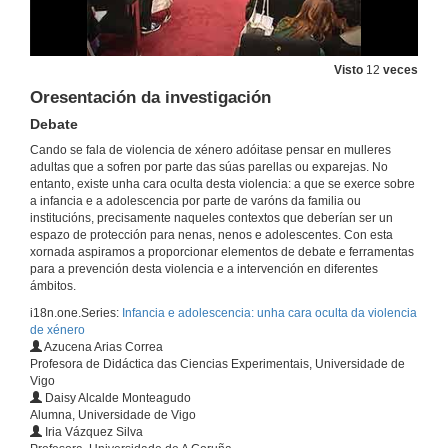
Intervención de Dª. Carme Fouces Díaz
26 de maio de 2018
Visto
12
veces
Oresentación da investigación
Intervención de Dª. Carmela Silva Rego
Debate
Cando se fala de violencia de xénero adóitase pensar en mulleres
26 de maio de 2018
adultas que a sofren por parte das súas parellas ou exparejas. No
entanto, existe unha cara oculta desta violencia: a que se exerce sobre
a infancia e a adolescencia por parte de varóns da familia ou
Presentación das conferenciantes
institucións, precisamente naqueles contextos que deberían ser un
espazo de protección para nenas, nenos e adolescentes. Con esta
26 de maio de 2018
xornada aspiramos a proporcionar elementos de debate e ferramentas
para a prevención desta violencia e a intervención en diferentes
ámbitos.
Redes de innovación e investigación inclusiva
i18n.one.Series:
Infancia e adolescencia: unha cara oculta da violencia
26 de maio de 2018
de xénero
Azucena Arias Correa
Profesora de Didáctica das Ciencias Experimentais, Universidade de
Vigo
Presencación do Microproxecto
Daisy Alcalde Monteagudo
Alumna, Universidade de Vigo
26 de maio de 2018
Iria Vázquez Silva