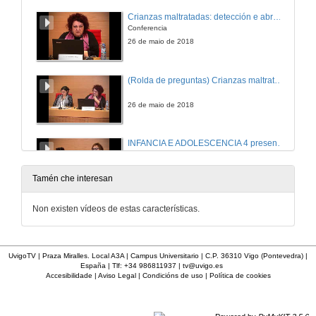
Crianzas maltratadas: detección e abrodaxe desde o ámbito sanitario
Conferencia
26 de maio de 2018
(Rolda de preguntas) Crianzas maltratadas: detección e abrodaxe desde o ámbito sanitario
26 de maio de 2018
INFANCIA E ADOLESCENCIA 4 presentacion paz filgueira sin cut1
26 de maio de 2018
Tamén che interesan
Menores e violencia de xénero, tratamento interdiciplinario
Non existen vídeos de estas características.
Detección e actuación das Administracións públicas. Apuntes sobre o pacto de Estado
26 de maio de 2018
UvigoTV | Praza Miralles. Local A3A | Campus Universitario | C.P. 36310 Vigo (Pontevedra) |
España | Tlf: +34 986811937 |
tv@uvigo.es
(Rolda de preguntas) Menores e violencia de xénero, tratamento interdiciplinario
Accesibilidade
|
Aviso Legal
|
Condicións de uso
|
Política de cookies
26 de maio de 2018