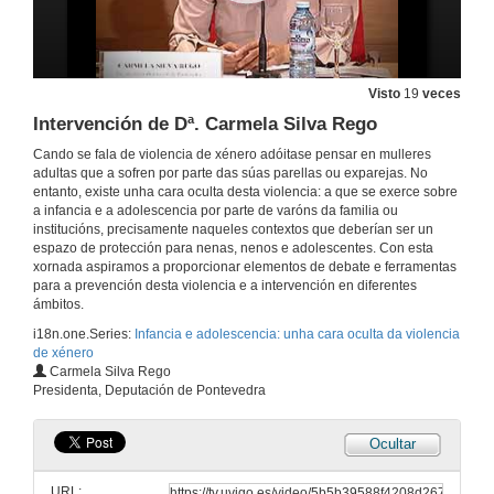
Visto
19
veces
Intervención de Dª. Carmela Silva Rego
Cando se fala de violencia de xénero adóitase pensar en mulleres
adultas que a sofren por parte das súas parellas ou exparejas. No
entanto, existe unha cara oculta desta violencia: a que se exerce sobre
a infancia e a adolescencia por parte de varóns da familia ou
institucións, precisamente naqueles contextos que deberían ser un
espazo de protección para nenas, nenos e adolescentes. Con esta
xornada aspiramos a proporcionar elementos de debate e ferramentas
para a prevención desta violencia e a intervención en diferentes
ámbitos.
i18n.one.Series:
Infancia e adolescencia: unha cara oculta da violencia
de xénero
Intervención de Dª Mari A. Lires.
Carmela Silva Rego
Presentación dos componentes da mesa de apertura
Presidenta, Deputación de Pontevedra
26 de maio de 2018
Ocultar
Intervención de D. Manuel Morquecho Barral
URL: