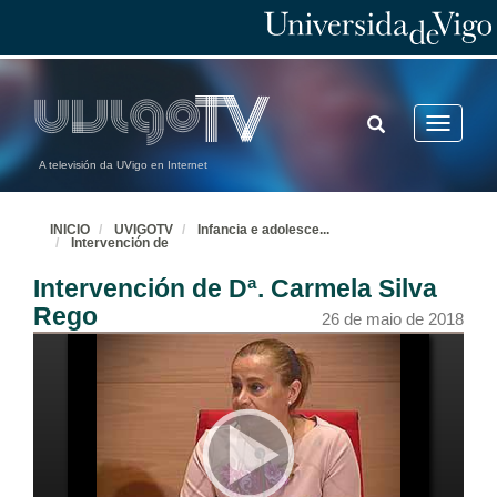
TOGGLE
Toggle
SEARCH
navigatio
A televisión da UVigo en Internet
INICIO
UVIGOTV
Infancia e adolesce
...
Intervención de
Intervención de Dª. Carmela Silva
Rego
26 de maio de 2018