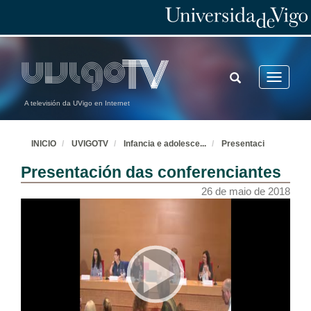
TOGGLE
Toggle
SEARCH
navigatio
A televisión da UVigo en Internet
INICIO
UVIGOTV
Infancia e adolesce
...
Presentaci
Presentación das conferenciantes
26 de maio de 2018