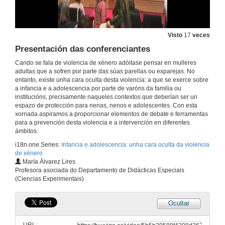
Visto
17
veces
Presentación das conferenciantes
Cando se fala de violencia de xénero adóitase pensar en mulleres
adultas que a sofren por parte das súas parellas ou exparejas. No
entanto, existe unha cara oculta desta violencia: a que se exerce sobre
a infancia e a adolescencia por parte de varóns da familia ou
institucións, precisamente naqueles contextos que deberían ser un
espazo de protección para nenas, nenos e adolescentes. Con esta
xornada aspiramos a proporcionar elementos de debate e ferramentas
Intervención de Dª Mari A. Lires.
para a prevención desta violencia e a intervención en diferentes
Presentación dos componentes da mesa de apertura
ámbitos.
26 de maio de 2018
i18n.one.Series:
Infancia e adolescencia: unha cara oculta da violencia
de xénero
María Álvarez Lires
Intervención de D. Manuel Morquecho Barral
Profesora asociada do Departamento de Didácticas Especiais
(Ciencias Experimentais)
26 de maio de 2018
Ocultar
Intervención de Dª. Carme Fouces Díaz